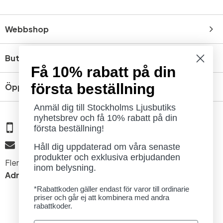
Webbshop
Butik
Få 10% rabatt på din
första beställning
Öppettider
Anmäl dig till Stockholms Ljusbutiks
nyhetsbrev och få 10% rabatt på din
08 - 654 29 00
första beställning!
info@ljusbutik.se
Håll dig uppdaterad om våra senaste
produkter och exklusiva erbjudanden
Fler kontaktuppgifter »
inom belysning.
Adress:
Kungsholmsgatan 6, 112 27 Stockholm
*Rabattkoden gäller endast för varor till ordinarie
priser och går ej att kombinera med andra
rabattkoder.