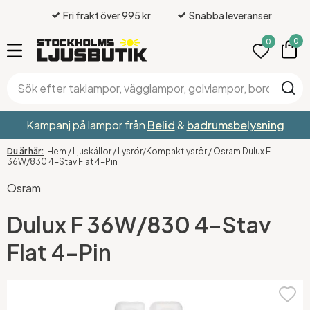
Fri frakt över 995 kr
Snabba leveranser
0
0
Kampanj på lampor från
Belid
&
badrumsbelysning
Hem
/
Ljuskällor
/
Lysrör/Kompaktlysrör
/
Osram Dulux F
36W/830 4-Stav Flat 4-Pin
Osram
Dulux F 36W/830 4-Stav
Flat 4-Pin