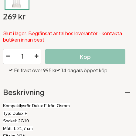
269 kr
Slut i lager. Begränsat antal hos leverantör - kontakta
butiken innan best
Köp
Fri frakt över 995 kr
14 dagars öppet köp
Beskrivning
Kompaktlysrör Dulux F från Osram
Typ: Dulux F
Sockel:
2G10
Mått: L 21,7 cm