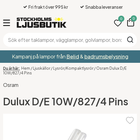
Fri frakt över 995 kr
Snabba leveranser
0
0
Kampanj på lampor från
Belid
&
badrumsbelysning
Hem
/
Ljuskällor
/
Lysrör/Kompaktlysrör
/
Osram Dulux D/E
10W/827/4 Pins
Osram
Dulux D/E 10W/827/4 Pins