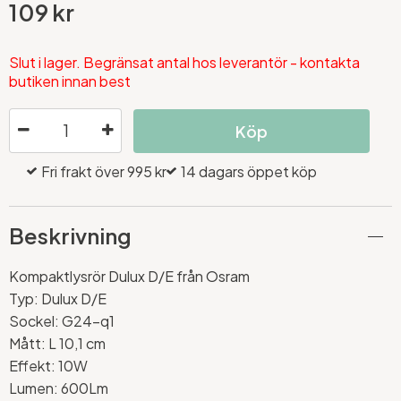
109 kr
Slut i lager. Begränsat antal hos leverantör - kontakta
butiken innan best
Köp
Fri frakt över 995 kr
14 dagars öppet köp
Beskrivning
Kompaktlysrör Dulux D/E från Osram
Typ: Dulux D/E
Sockel: G24-q1
Mått: L 10,1 cm
Effekt: 10W
Lumen: 600Lm