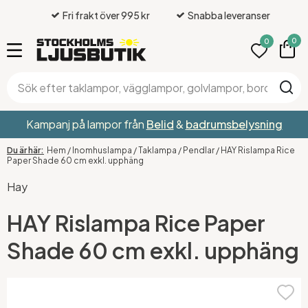
Fri frakt över 995 kr
Snabba leveranser
0
0
Kampanj på lampor från
Belid
&
badrumsbelysning
Hem
/
Inomhuslampa
/
Taklampa
/
Pendlar
/
HAY Rislampa Rice
Paper Shade 60 cm exkl. upphäng
Hay
HAY Rislampa Rice Paper
Shade 60 cm exkl. upphäng