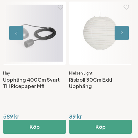
Hay
Nielsen Light
T
Upphäng 400Cm Svart
Risboll 30Cm Exkl.
S
Till Ricepaper Mfl
Upphäng
N
2
589 kr
89 kr
9
Köp
Köp