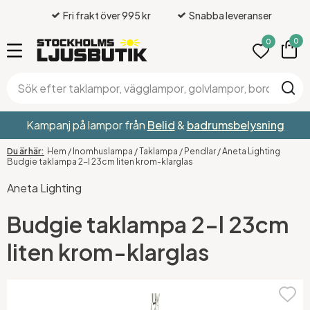
Fri frakt över 995 kr
Snabba leveranser
0
0
Kampanj på lampor från
Belid
&
badrumsbelysning
Hem
/
Inomhuslampa
/
Taklampa
/
Pendlar
/
Aneta Lighting
Budgie taklampa 2-l 23cm liten krom-klarglas
Aneta Lighting
Budgie taklampa 2-l 23cm
liten krom-klarglas