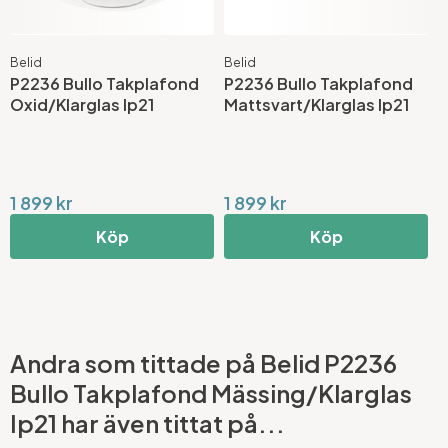
Belid
Belid
B
P2236 Bullo Takplafond
P2236 Bullo Takplafond
P
Oxid/Klarglas Ip21
Mattsvart/Klarglas Ip21
A
1 899 kr
1 899 kr
1
Köp
Köp
Andra som tittade på Belid P2236
Bullo Takplafond Mässing/Klarglas
Ip21 har även tittat på...