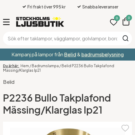
Fri frakt över 995 kr
Snabba leveranser
0
0
Kampanj på lampor från
Belid
&
badrumsbelysning
Hem
/
Badrumslampa
/
Belid P2236 Bullo Takplafond
Mässing/Klarglas Ip21
Belid
P2236 Bullo Takplafond
Mässing/Klarglas Ip21