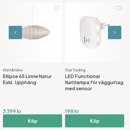
Watt&Veke
Star Trading
U
Ellipse 65 Linne Natur
LED Functional
3
Exkl. Upphäng
Nattlampa för vägguttag
5
med sensor
3 399 kr
198 kr
9
Köp
Köp