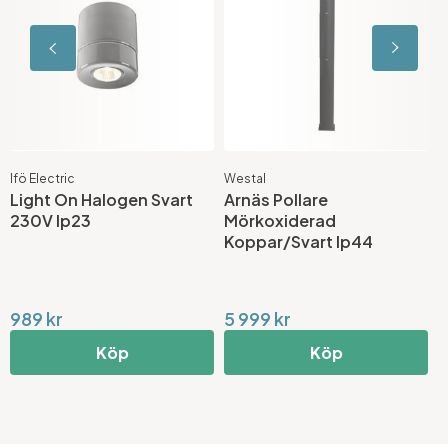
Ifö Electric
Westal
N
Light On Halogen Svart
Arnäs Pollare
A
230V Ip23
Mörkoxiderad
S
Koppar/Svart Ip44
989 kr
5 999 kr
4
Köp
Köp