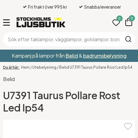
Fri frakt över 995 kr
Snabba leveranser
0
0
Kampanj på lampor från
Belid
&
badrumsbelysning
Hem
/
Utebelysning
/
Belid U7391 Taurus Pollare Rost Led Ip54
Belid
U7391 Taurus Pollare Rost
Led Ip54