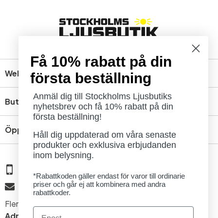
Få 10% rabatt på din
Webbshop
första beställning
Anmäl dig till Stockholms Ljusbutiks
Butik
nyhetsbrev och få 10% rabatt på din
första beställning!
Öppettider
Håll dig uppdaterad om våra senaste
produkter och exklusiva erbjudanden
inom belysning.
08 - 654 29 00
*Rabattkoden gäller endast för varor till ordinarie
priser och går ej att kombinera med andra
info@ljusbutik.se
rabattkoder.
Fler kontaktuppgifter »
Email
Adress:
Kungsholmsgatan 6, 112 27 Stockholm