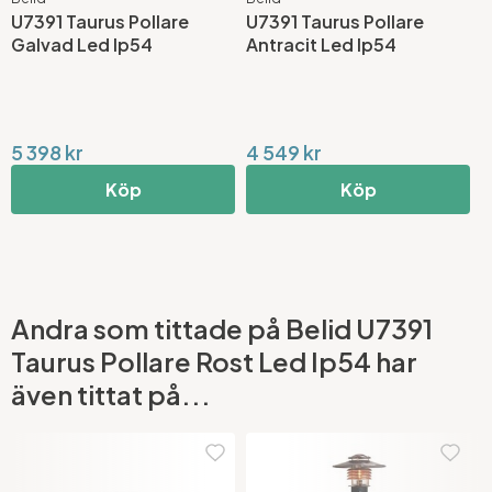
U7391 Taurus Pollare
U7391 Taurus Pollare
U
Galvad Led Ip54
Antracit Led Ip54
L
5 398 kr
4 549 kr
4
Köp
Köp
Andra som tittade på Belid U7391
Taurus Pollare Rost Led Ip54 har
även tittat på...