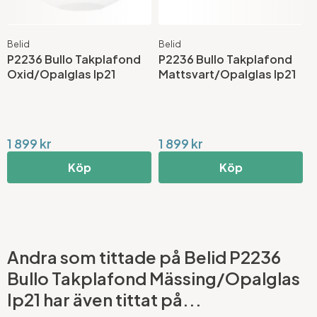
Belid
Belid
B
P2236 Bullo Takplafond
P2236 Bullo Takplafond
P
Oxid/Opalglas Ip21
Mattsvart/Opalglas Ip21
A
1 899 kr
1 899 kr
1
Köp
Köp
Andra som tittade på Belid P2236
Bullo Takplafond Mässing/Opalglas
Ip21 har även tittat på...