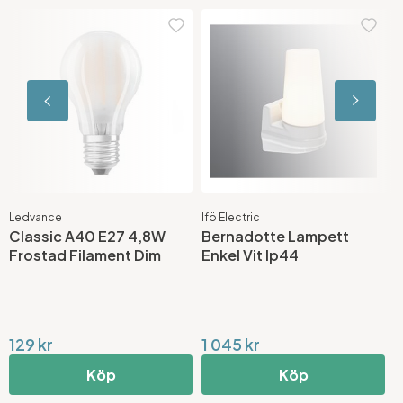
Ledvance
Ifö Electric
A
Classic A40 E27 4,8W
Bernadotte Lampett
K
Frostad Filament Dim
Enkel Vit Ip44
v
129 kr
1 045 kr
5
Köp
Köp