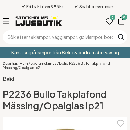
Fri frakt över 995 kr
Snabba leveranser
0
0
Kampanj på lampor från
Belid
&
badrumsbelysning
Hem
/
Badrumslampa
/
Belid P2236 Bullo Takplafond
Mässing/Opalglas Ip21
Belid
P2236 Bullo Takplafond
Mässing/Opalglas Ip21