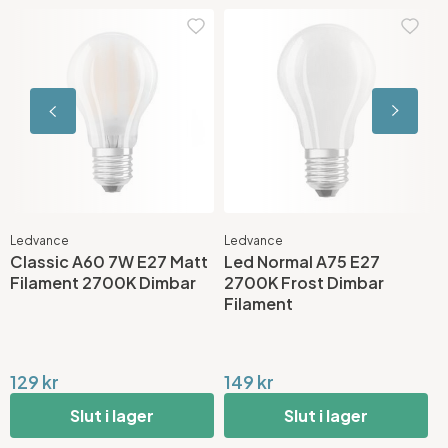
Ledvance
Ledvance
G
Classic A60 7W E27 Matt
Led Normal A75 E27
A
Filament 2700K Dimbar
2700K Frost Dimbar
L
Filament
D
129 kr
149 kr
8
Slut i lager
Slut i lager