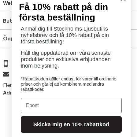
Webbshop
Få 10% rabatt på din
första beställning
Butik
Anmäl dig till Stockholms Ljusbutiks
nyhetsbrev och få 10% rabatt på din
Öppettider
första beställning!
Håll dig uppdaterad om våra senaste
produkter och exklusiva erbjudanden
08 - 654 29 00
inom belysning.
info@ljusbutik.se
*Rabattkoden gäller endast för varor till ordinarie
priser och går ej att kombinera med andra
Fler kontaktuppgifter »
rabattkoder.
Adress:
Kungsholmsgatan 6, 112 27 Stockholm
Email
Skicka mig en 10% rabattkod