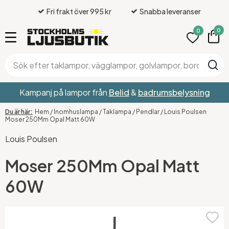
Fri frakt över 995 kr
Snabba leveranser
0
0
Kampanj på lampor från
Belid
&
badrumsbelysning
Hem
/
Inomhuslampa
/
Taklampa
/
Pendlar
/
Louis Poulsen
Moser 250Mm Opal Matt 60W
Louis Poulsen
Moser 250Mm Opal Matt
60W