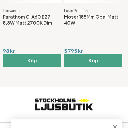
Ledvance
Louis Poulsen
G
Parathom Cl A60 E27
Moser 185Mm Opal Matt
A
8,8W Matt 2700K Dim
40W
L
V
98 kr
5 795 kr
2
Köp
Köp