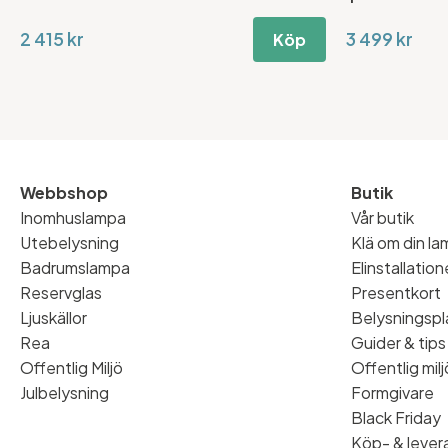
2 415 kr
3 499 kr
Köp
Webbshop
Butik
Inomhuslampa
Vår butik
Utebelysning
Klä om din l
Badrumslampa
Elinstallatio
Reservglas
Presentkort
Ljuskällor
Belysningspl
Rea
Guider & tips
Offentlig Miljö
Offentlig milj
Julbelysning
Formgivare
Black Friday
Köp- & levera