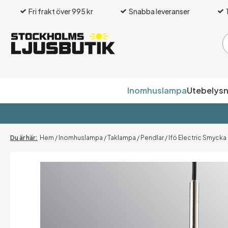
Fri frakt över 995 kr
Snabba leveranser
Inomhuslampa
Utebelysn
Hem
/
Inomhuslampa
/
Taklampa
/
Pendlar
/
Ifö Electric Smycka