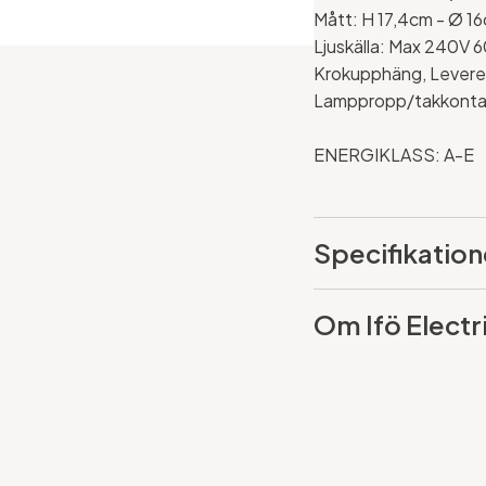
Mått:
H 17,4cm -
Ø 1
Ljuskälla:
Max 240V 60
Krokupphäng, Levere
Lamppropp/takkontakt
ENERGIKLASS: A-E
Specifikation
Om Ifö Electr