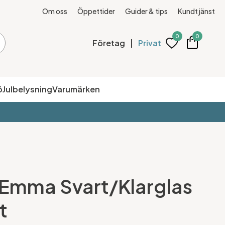
Om oss
Öppettider
Guider & tips
Kundtjänst
0
0
Företag
|
Privat
ö
Julbelysning
Varumärken
Emma Svart/Klarglas
t