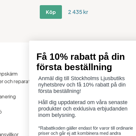
2 435 kr
Köp
Få 10% rabatt på din
Öppettider
första beställning
Måndag - Torsdag: 11-18
ampskärm
Fredag - Lördag: 11-16
Anmäl dig till Stockholms Ljusbutiks
ner och reparationer
Söndag: Stängt
nyhetsbrev och få 10% rabatt på din
Lördag 1/8 stängt
första beställning!
anering
Håll dig uppdaterad om våra senaste
produkter och exklusiva erbjudanden
ö
inom belysning.
*Rabattkoden gäller endast för varor till ordinarie
priser och går ej att kombinera med andra
nsvillkor