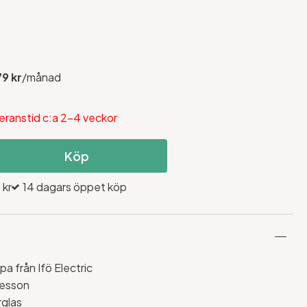
79 kr
/månad
eranstid c:a 2-4 veckor
Köp
 kr
14 dagars öppet köp
 från Ifö Electric
nesson
rglas