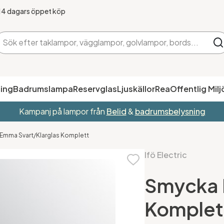
14 dagars öppet köp
ing
Badrumslampa
Reservglas
Ljuskällor
Rea
Offentlig Milj
Kampanj på lampor från
Belid
&
badrumsbelysning
 Emma Svart/Klarglas Komplett
Ifö Electric
Smycka 
Komplet