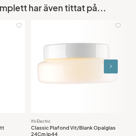
lett har även tittat på...
Ifö Electric
Kar
tt
Classic Plafond Vit/Blank Opalglas
Bl
24Cm Ip44