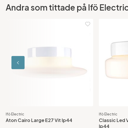
Andra som tittade på Ifö Electr
Ifö Electric
Ifö Electric
Aton Cairo Large E27 Vit Ip44
Classic Led
Ip44