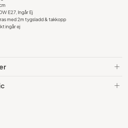
6cm
W E27, Ingår Ej
ras med 2m tygsladd & takkopp
 ingår ej
er
ic