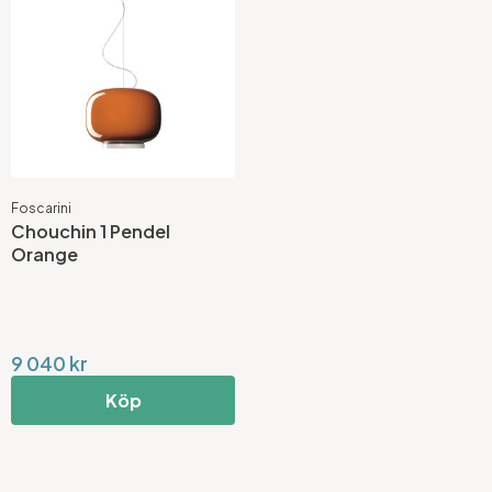
Foscarini
Chouchin 1 Pendel
Orange
9 040 kr
Köp