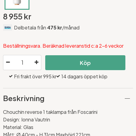
8 955 kr
Delbetala från
475 kr
/månad
Beställningsvara. Beräknad leveranstid c:a 2-6 veckor
Köp
Fri frakt över 995 kr
14 dagars öppet köp
Beskrivning
Chouchin reverse 1 taklampa från Foscarini
Design: Ionna Vautrin
Material: Glas
Mått:
Ø 40cm - H 31cm Maxhöjd 221cm