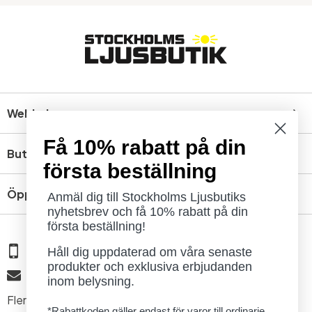
Webbshop
Få 10% rabatt på din
Butik
första beställning
Öppettider
Anmäl dig till Stockholms Ljusbutiks
nyhetsbrev och få 10% rabatt på din
första beställning!
08 - 654 29 00
Håll dig uppdaterad om våra senaste
produkter och exklusiva erbjudanden
info@ljusbutik.se
inom belysning.
Fler kontaktuppgifter »
*Rabattkoden gäller endast för varor till ordinarie