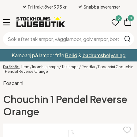
Fri frakt över 995 kr
Snabba leveranser
0
0
Kampanj på lampor från
Belid
&
badrumsbelysning
Hem
/
Inomhuslampa
/
Taklampa
/
Pendlar
/
Foscarini Chouchin
1 Pendel Reverse Orange
Foscarini
Chouchin 1 Pendel Reverse
Orange