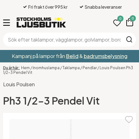
Fri frakt över 995 kr
Snabba leveranser
0
0
Kampanj på lampor från
Belid
&
badrumsbelysning
Hem
/
Inomhuslampa
/
Taklampa
/
Pendlar
/
Louis Poulsen Ph3
1/2-3 Pendel Vit
Louis Poulsen
Ph3 1/2-3 Pendel Vit