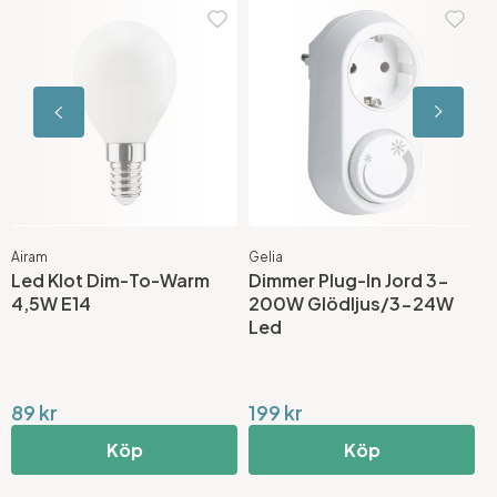
Airam
Gelia
A
Led Klot Dim-To-Warm
Dimmer Plug-In Jord 3-
G
4,5W E14
200W Glödljus/3-24W
2
Led
89 kr
199 kr
7
Köp
Köp