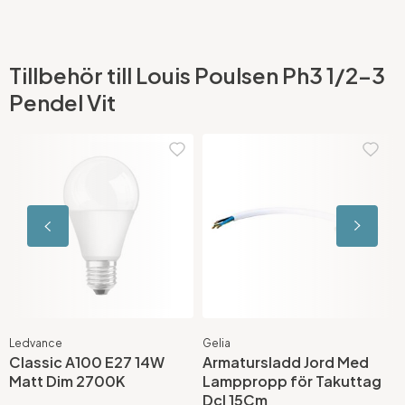
Tillbehör till Louis Poulsen Ph3 1/2-3
Pendel Vit
Gelia
Gelia
 A100 E27 14W
Armatursladd Jord Med
Armatursl
im 2700K
Lamppropp för Takuttag
Lamppropp
Dcl 15Cm
Vit 15Cm U