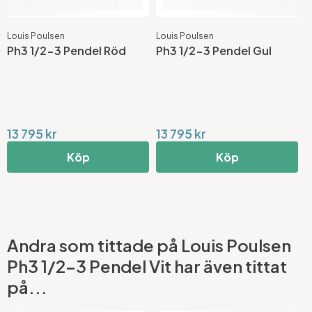
oulsen
Louis Poulsen
Louis Poul
/2-3 Pendel Röd
Ph3 1/2-3 Pendel Gul
Ph3 1/2-
 kr
13 795 kr
13 795 k
Köp
Köp
Andra som tittade på Louis Poulsen
Ph3 1/2-3 Pendel Vit har även tittat
på...