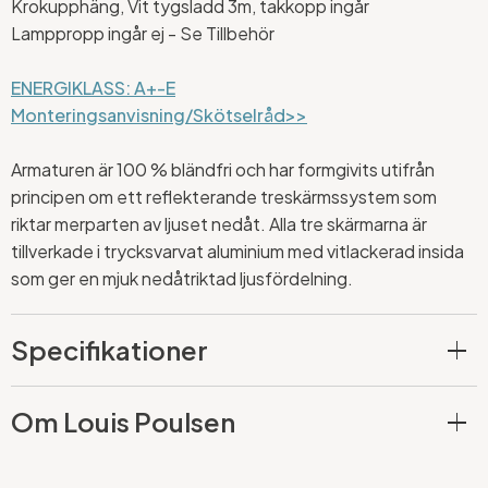
Krokupphäng, Vit tygsladd 3m, takkopp ingår
Lamppropp ingår ej - Se Tillbehör
ENERGIKLASS: A+-E
Monteringsanvisning/Skötselråd>>
Armaturen är 100 % bländfri och har formgivits utifrån
principen om ett reflekterande treskärmssystem som
riktar merparten av ljuset nedåt. Alla tre skärmarna är
tillverkade i trycksvarvat aluminium med vitlackerad insida
som ger en mjuk nedåtriktad ljusfördelning.
Specifikationer
Om Louis Poulsen