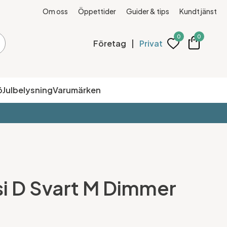
Om oss
Öppettider
Guider & tips
Kundtjänst
0
0
Företag
|
Privat
ö
Julbelysning
Varumärken
i D Svart M Dimmer