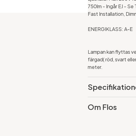
750lm - Ingår EJ - Se 
Fast Installation, Di
ENERGIKLASS: A-E
Lampan kan flyttas vert
färgad( röd, svart elle
meter.
Specifikation
Om Flos