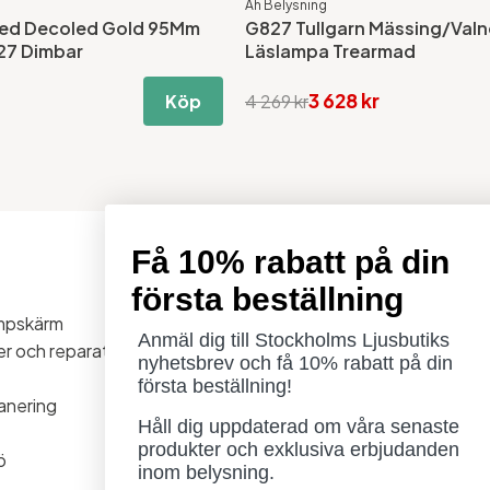
Ah Belysning
ed Decoled Gold 95Mm
G827 Tullgarn Mässing/Valn
E27 Dimbar
Läslampa Trearmad
3 628 kr
Köp
4 269 kr
Få 10% rabatt på din
Öppettider
första beställning
Måndag - Torsdag: 11-18
ampskärm
Fredag - Lördag: 11-16
Anmäl dig till Stockholms Ljusbutiks
ner och reparationer
Söndag: Stängt
nyhetsbrev och få 10% rabatt på din
Lördag 1/8 stängt
första beställning!
anering
Håll dig uppdaterad om våra senaste
produkter och exklusiva erbjudanden
ö
inom belysning.