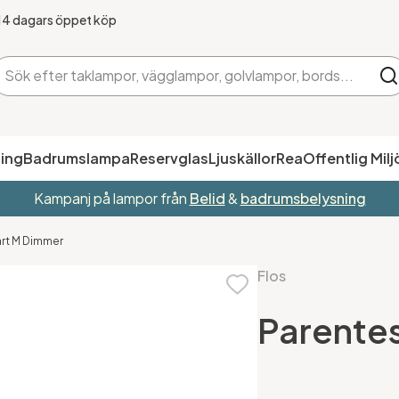
14 dagars öppet köp
ing
Badrumslampa
Reservglas
Ljuskällor
Rea
Offentlig Milj
Kampanj på lampor från
Belid
&
badrumsbelysning
art M Dimmer
Flos
Parentes