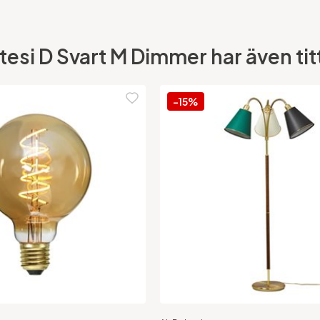
esi D Svart M Dimmer har även titt
-15%