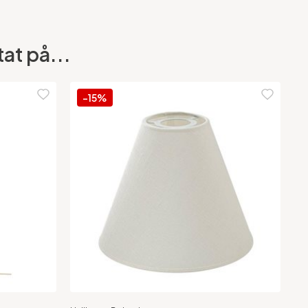
at på...
-15%