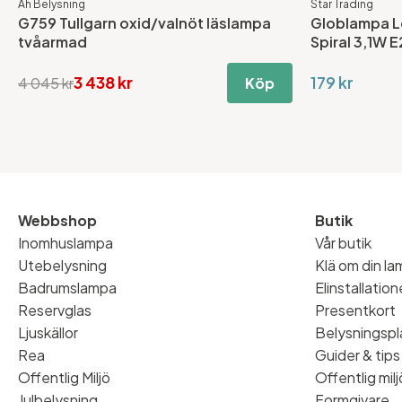
Ah Belysning
Star Trading
G759 Tullgarn oxid/valnöt läslampa
Globlampa L
tvåarmad
Spiral 3,1W 
3 438 kr
179 kr
4 045 kr
Köp
Webbshop
Butik
Inomhuslampa
Vår butik
Utebelysning
Klä om din l
Badrumslampa
Elinstallatio
Reservglas
Presentkort
Ljuskällor
Belysningspl
Rea
Guider & tips
Offentlig Miljö
Offentlig milj
Julbelysning
Formgivare