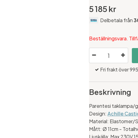
5 185 kr
Delbetala från
3
Beställningsvara. Till
Fri frakt över 995
Beskrivning
Parentesi taklampa/g
Design:
Achille Casti
Material: Elastomer/S
Mått: Ø 11cm - Total
Ljuskälla: Max 230V