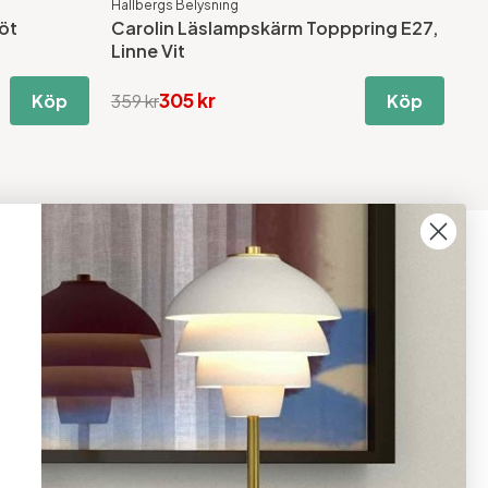
Hallbergs Belysning
öt
Carolin Läslampskärm Topppring E27,
Linne Vit
305 kr
Köp
359 kr
Köp
08 - 654 29 00
info@ljusbutik.se
Fler kontaktuppgifter »
Adress:
Kungsholmsgatan 6, 112 27
Stockholm