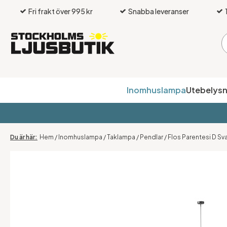
Fri frakt över 995 kr
Snabba leveranser
Inomhuslampa
Utebelysn
Hem
/
Inomhuslampa
/
Taklampa
/
Pendlar
/
Flos Parentesi D Sv