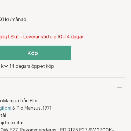
01 kr
/månad
fälligt Slut - Leveranstid c:a 10-14 dagar
Köp
 kr
14 dagars öppet köp
olvlampa från Flos
glioni
& Pio Manzus, 1971
tål
höjd max 4m
 150W E27, Rekommenderas LED R125 E27 8W 2700K-