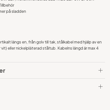
Tillbehör
mmer på sladden
ikalt längs en, från golv till tak, stålkabel med hjälp av en
r vit) eller nickelpläterad ståltub. Kabelns längd är max 4
er