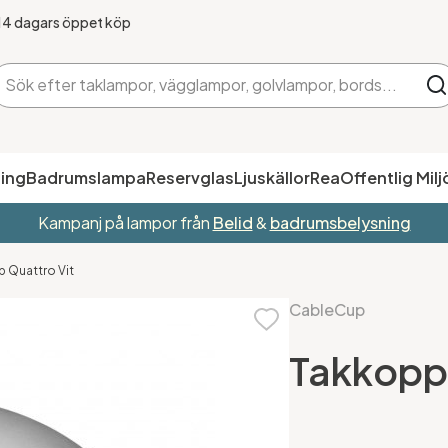
14 dagars öppet köp
ing
Badrumslampa
Reservglas
Ljuskällor
Rea
Offentlig Milj
Kampanj på lampor från
Belid
&
badrumsbelysning
 Quattro Vit
CableCup
Takkopp 