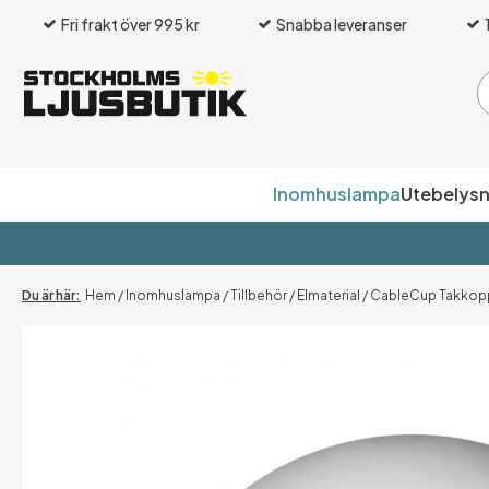
Fri frakt över 995 kr
Snabba leveranser
Inomhuslampa
Utebelysn
Hem
/
Inomhuslampa
/
Tillbehör
/
Elmaterial
/
CableCup Takkopp