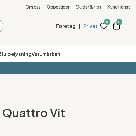
Om oss
Öppettider
Guider & tips
Kundtjänst
0
0
Företag
|
Privat
ö
Julbelysning
Varumärken
Quattro Vit