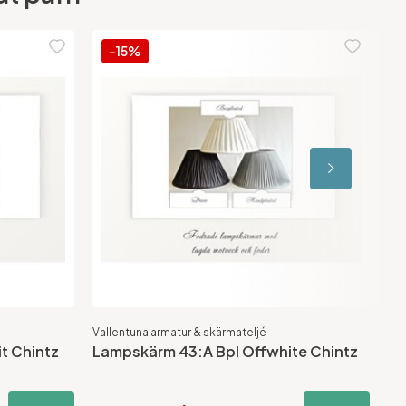
-15%
Vallentuna armatur & skärmateljé
Val
t Chintz
Lampskärm 43:A Bpl Offwhite Chintz
La
St