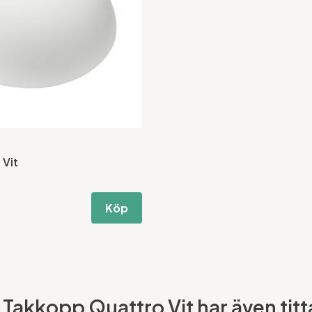
 Vit
Köp
akkopp Quattro Vit har även titta