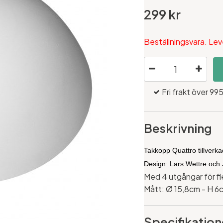
299 kr
Beställningsvara. Lev
Fri frakt över 995
Beskrivning
Takkopp Quattro tillverk
Design: Lars Wettre oc
Med 4 utgångar för fl
Mått:
Ø 15,8cm - H 6
Specifikation