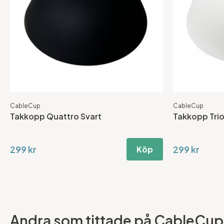
CableCup
CableCup
Takkopp Quattro Svart
Takkopp Trio
299 kr
299 kr
Köp
Andra som tittade på CableCup T