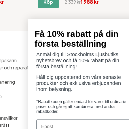
kr
1 988 kr
Köp
2 339 kr
Få 10% rabatt på din
första beställning
Öppettider
Måndag - Torsdag: 11-18
Anmäl dig till Stockholms Ljusbutiks
ampskärm
Fredag - Lördag: 11-16
nyhetsbrev och få 10% rabatt på din
första beställning!
ner och reparationer
Söndag: Stängt
Lördag 1/8 stängt
Håll dig uppdaterad om våra senaste
anering
produkter och exklusiva erbjudanden
inom belysning.
ö
*Rabattkoden gäller endast för varor till ordinarie
priser och går ej att kombinera med andra
rabattkoder.
nsvillkor
Email
rrätt