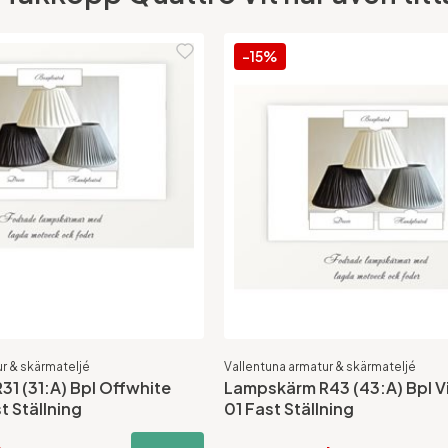
-15%
r & skärmateljé
Vallentuna armatur & skärmateljé
1 (31:A) Bpl Offwhite
Lampskärm R43 (43:A) Bpl Vi
t Ställning
01 Fast Ställning