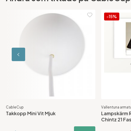
-15%
CableCup
Vallentuna armatu
Takkopp Mini Vit Mjuk
Lampskärm R3
Chintz 21 Fas