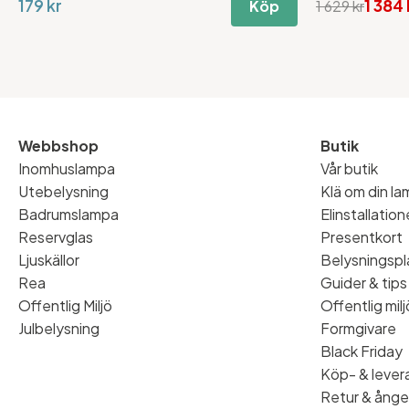
179 kr
1 384 
Köp
1 629 kr
Webbshop
Butik
Inomhuslampa
Vår butik
Utebelysning
Klä om din l
Badrumslampa
Elinstallatio
Reservglas
Presentkort
Ljuskällor
Belysningspl
Rea
Guider & tips
Offentlig Miljö
Offentlig milj
Julbelysning
Formgivare
Black Friday
Köp- & levera
Retur & ånge