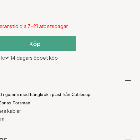
eranstid c:a 7-21 arbetsdagar
Köp
 kr
14 dagars öppet köp
ad i gummi med hängkrok i plast från Cablecup
h Jonas Forsman
era kablar
cm
er