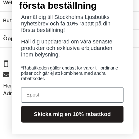
Webbshop
första beställning
Anmäl dig till Stockholms Ljusbutiks
Butik
nyhetsbrev och få 10% rabatt på din
första beställning!
Öppettider
Håll dig uppdaterad om våra senaste
produkter och exklusiva erbjudanden
inom belysning.
08 - 654 29 00
*Rabattkoden gäller endast för varor till ordinarie
priser och går ej att kombinera med andra
info@ljusbutik.se
rabattkoder.
Fler kontaktuppgifter »
Email
Adress:
Kungsholmsgatan 6, 112 27 Stockholm
Skicka mig en 10% rabattkod