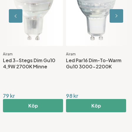
Airam
Airam
L
Led 3-Stegs Dim Gu10
Led Par16 Dim-To-Warm
P
4,9W 2700K Minne
Gu10 3000-2200K
G
79 kr
98 kr
1
Köp
Köp