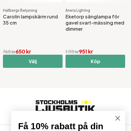
Hallbergs Belysning
Aneta Lighting
A
Carolin lampskärm rund
Eketorp sänglampa för
N
35 cm
gavel svart-mässing med
dimmer
650 kr
951 kr
765 kr
1 119 kr
3
Välj
Köp
Få 10% rabatt på din