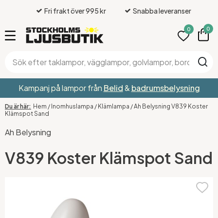
Fri frakt över 995 kr
Snabba leveranser
0
0
Kampanj på lampor från
Belid
&
badrumsbelysning
Hem
/
Inomhuslampa
/
Klämlampa
/
Ah Belysning V839 Koster
Klämspot Sand
Ah Belysning
V839 Koster Klämspot Sand