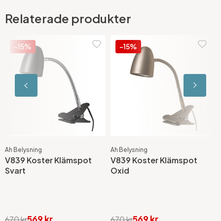
Relaterade produkter
-15%
-15%
Ah Belysning
Ah Belysning
A
V839 Koster Klämspot
V839 Koster Klämspot
V
Svart
Oxid
569 kr
569 kr
670 kr
670 kr
6