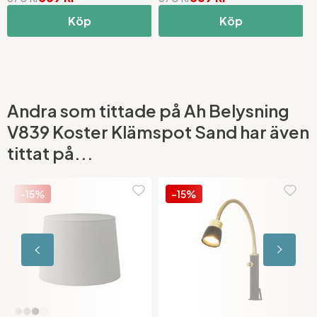
Köp
Köp
Andra som tittade på Ah Belysning
V839 Koster Klämspot Sand har även
tittat på...
-15%
-15%