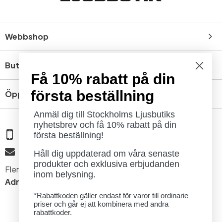
Webbshop
Butik
Få 10% rabatt på din
första beställning
Öppettider
Anmäl dig till Stockholms Ljusbutiks
nyhetsbrev och få 10% rabatt på din
08 - 654 29 00
första beställning!
info@ljusbutik.se
Håll dig uppdaterad om våra senaste
produkter och exklusiva erbjudanden
Fler kontaktuppgifter »
inom belysning.
Adress:
Kungsholmsgatan 6, 112 27 Stockholm
*Rabattkoden gäller endast för varor till ordinarie
priser och går ej att kombinera med andra
rabattkoder.