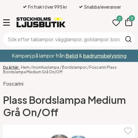
Fri frakt över 995 kr
Snabba leveranser
0
0
Kampanj på lampor från
Belid
&
badrumsbelysning
Hem
/
Inomhuslampa
/
Bordslampor
/
Foscarini Plass
Bordslampa Medium Grå On/Off
Foscarini
Plass Bordslampa Medium
Grå On/Off