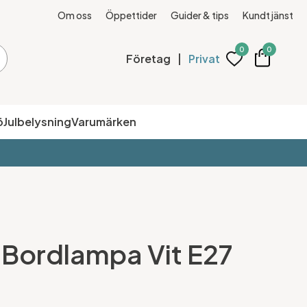
Om oss
Öppettider
Guider & tips
Kundtjänst
0
0
Företag
|
Privat
ö
Julbelysning
Varumärken
2 Bordlampa Vit E27