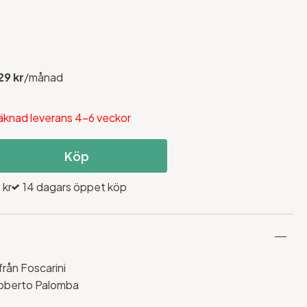
29 kr
/månad
räknad leverans 4-6 veckor
Köp
 kr
14 dagars öppet köp
från Foscarini
Roberto Palomba