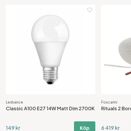
Ledvance
Foscarini
Classic A100 E27 14W Matt Dim 2700K
Rituals 2 Bo
149 kr
6 419 kr
Köp