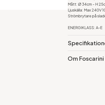
Mått:
Ø 34cm - H 25
Ljuskälla: Max 240V 1
Strömbrytare på sla
ENERGIKLASS: A-E
Specifikation
Om Foscarini