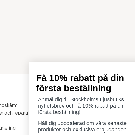
Få 10% rabatt på din
första beställning
Öppettider
Måndag - Torsdag: 11-18
Anmäl dig till Stockholms Ljusbutiks
ampskärm
Fredag - Lördag: 11-16
nyhetsbrev och få 10% rabatt på din
första beställning!
ner och reparationer
Söndag: Stängt
Lördag 1/8 stängt
Håll dig uppdaterad om våra senaste
anering
produkter och exklusiva erbjudanden