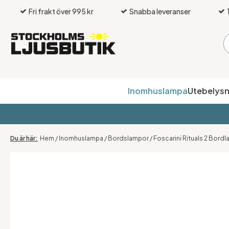
Fri frakt över 995 kr
Snabba leveranser
Inomhuslampa
Utebelysn
Hem
/
Inomhuslampa
/
Bordslampor
/
Foscarini Rituals 2 Bord