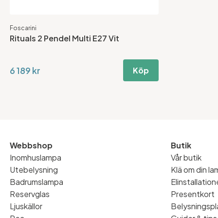
Foscarini
Rituals 2 Pendel Multi E27 Vit
6 189 kr
Köp
Webbshop
Butik
Inomhuslampa
Vår butik
Utebelysning
Klä om din l
Badrumslampa
Elinstallatio
Reservglas
Presentkort
Ljuskällor
Belysningspl