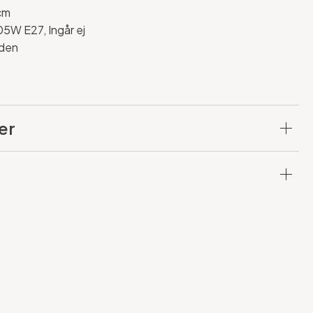
cm
05W E27, Ingår ej
dden
er