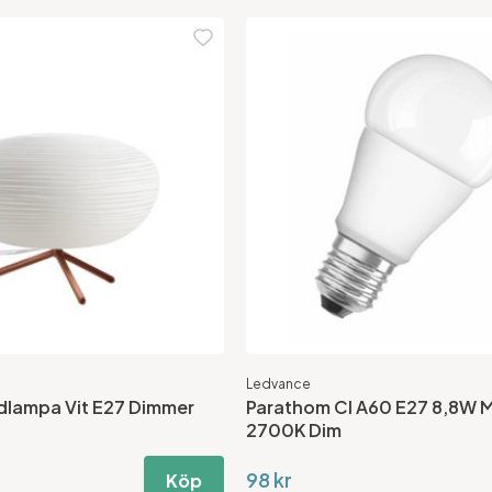
Ledvance
rdlampa Vit E27 Dimmer
Parathom Cl A60 E27 8,8W 
2700K Dim
98 kr
Köp