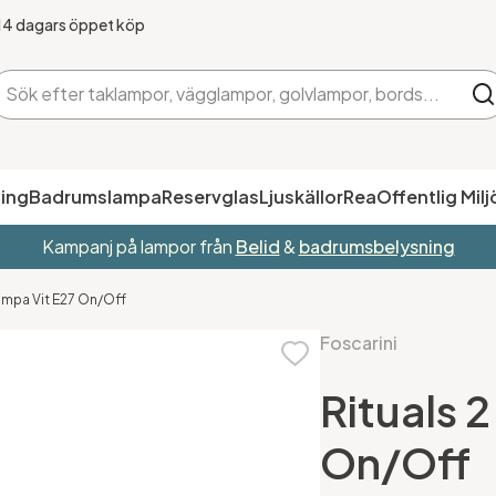
14 dagars öppet köp
ing
Badrumslampa
Reservglas
Ljuskällor
Rea
Offentlig Milj
Kampanj på lampor från
Belid
&
badrumsbelysning
lampa Vit E27 On/Off
Foscarini
Rituals 
On/Off