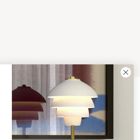
08 - 654 29 00
info@ljusbutik.se
Fler kontaktuppgifter »
Adress:
Kungsholmsgatan 6, 112 27
Stockholm