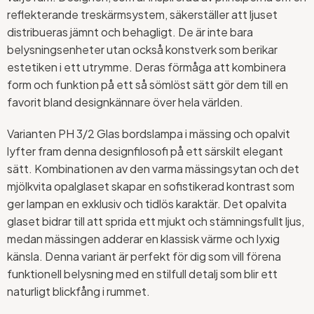
reflekterande treskärmsystem, säkerställer att ljuset
distribueras jämnt och behagligt. De är inte bara
belysningsenheter utan också konstverk som berikar
estetiken i ett utrymme. Deras förmåga att kombinera
form och funktion på ett så sömlöst sätt gör dem till en
favorit bland designkännare över hela världen.
Varianten PH 3/2 Glas bordslampa i mässing och opalvit
lyfter fram denna designfilosofi på ett särskilt elegant
sätt. Kombinationen av den varma mässingsytan och det
mjölkvita opalglaset skapar en sofistikerad kontrast som
ger lampan en exklusiv och tidlös karaktär. Det opalvita
glaset bidrar till att sprida ett mjukt och stämningsfullt ljus,
medan mässingen adderar en klassisk värme och lyxig
känsla. Denna variant är perfekt för dig som vill förena
funktionell belysning med en stilfull detalj som blir ett
naturligt blickfång i rummet.