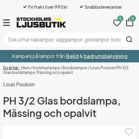
Fri frakt över 995 kr
Snabba leveranser
0
0
Kampanj på lampor från
Belid
&
badrumsbelysning
Hem
/
Inomhuslampa
/
Bordslampor
/
Louis Poulsen PH 3/2
Glas bordslampa, Mässing och opalvit
Louis Poulsen
PH 3/2 Glas bordslampa,
Mässing och opalvit