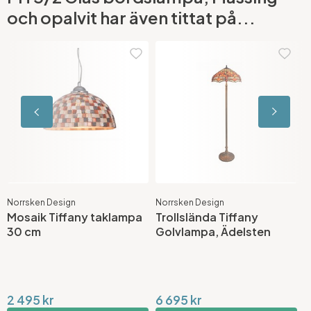
och opalvit har även tittat på...
Norrsken Design
Norrsken Design
G
Mosaik Tiffany taklampa
Trollslända Tiffany
R
30 cm
Golvlampa, Ädelsten
M
2 495 kr
6 695 kr
2