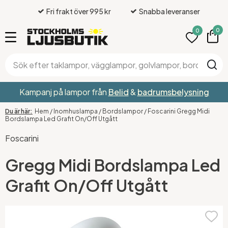
Fri frakt över 995 kr
Snabba leveranser
0
0
Kampanj på lampor från
Belid
&
badrumsbelysning
Hem
/
Inomhuslampa
/
Bordslampor
/
Foscarini Gregg Midi
Bordslampa Led Grafit On/Off Utgått
Foscarini
Gregg Midi Bordslampa Led
Grafit On/Off Utgått