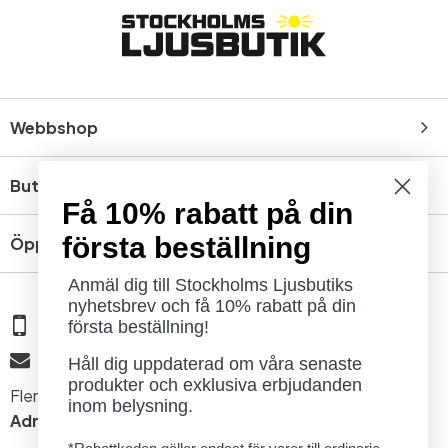
Webbshop
Butik
Få 10% rabatt på din
första beställning
Öppettider
Anmäl dig till Stockholms Ljusbutiks
nyhetsbrev och få 10% rabatt på din
08 - 654 29 00
första beställning!
info@ljusbutik.se
Håll dig uppdaterad om våra senaste
produkter och exklusiva erbjudanden
Fler kontaktuppgifter »
inom belysning.
Adress:
Kungsholmsgatan 6, 112 27 Stockholm