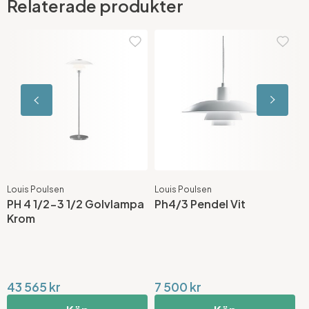
Relaterade produkter
Louis Poulsen
Louis Poulsen
L
PH 4 1/2-3 1/2 Golvlampa
Ph4/3 Pendel Vit
P
Krom
43 565 kr
7 500 kr
3