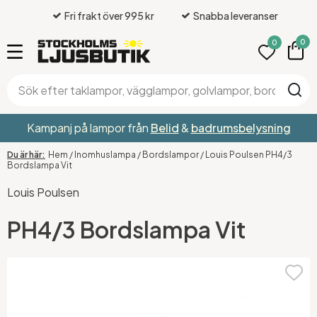
Fri frakt över 995 kr
Snabba leveranser
0
0
Kampanj på lampor från
Belid
&
badrumsbelysning
Hem
/
Inomhuslampa
/
Bordslampor
/
Louis Poulsen PH4/3
Bordslampa Vit
Louis Poulsen
PH4/3 Bordslampa Vit