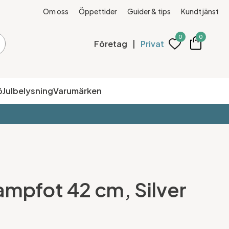
Om oss
Öppettider
Guider & tips
Kundtjänst
0
0
Företag
|
Privat
ö
Julbelysning
Varumärken
ampfot 42 cm, Silver