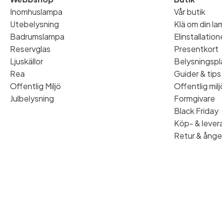
Inomhuslampa
Vår butik
Utebelysning
Klä om din l
Badrumslampa
Elinstallatio
Reservglas
Presentkort
Ljuskällor
Belysningspl
Rea
Guider & tips
Offentlig Miljö
Offentlig milj
Julbelysning
Formgivare
Black Friday
Köp- & levera
Retur & ånge
© 2026 Stockholms Ljusbutik. Alla rättigheter förbehållna.