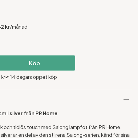
32 kr
/månad
Köp
 kr
14 dagars öppet köp
m i silver från PR Home
isk och tidlös touch med Salong lampfot från PR Home.
ilver är en del av den stilrena Salong-serien, känd för sina