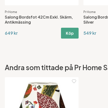
Pr Home
Pr Home
Salong Bordsfot 42Cm Exkl. Skärm,
Salong Bord
Antikmässing
Silver
649 kr
549 kr
Köp
Andra som tittade på Pr Home Sal