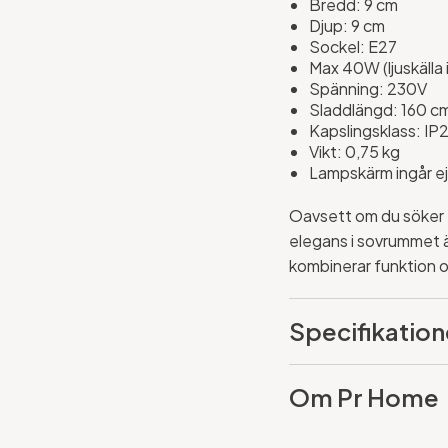
Bredd: 9 cm
Djup: 9 cm
Sockel: E27
Max 40W (ljuskälla i
Spänning: 230V
Sladdlängd: 160 c
Kapslingsklass: IP
Vikt: 0,75 kg
Lampskärm ingår e
Oavsett om du söker en
elegans i sovrummet 
kombinerar funktion 
Specifikation
Om Pr Home