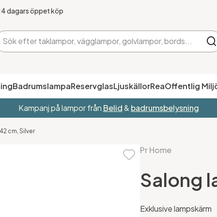
14 dagars öppet köp
ing
Badrumslampa
Reservglas
Ljuskällor
Rea
Offentlig Milj
Kampanj på lampor från
Belid
&
badrumsbelysning
2 cm, Silver
Pr Home
Salong l
Exklusive lampskärm