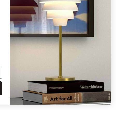
info@ljusbutik.se
Fler kontaktuppgifter »
Adress:
Kungsholmsgatan 6, 112 27
Stockholm