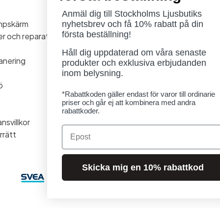
Måndag - Torsdag: 11-18
Anmäl dig till Stockholms Ljusbutiks
ampskärm
Fredag - Lördag: 11-16
nyhetsbrev och få 10% rabatt på din
första beställning!
ner och reparationer
Söndag: Stängt
Lördag 1/8 stängt
Håll dig uppdaterad om våra senaste
anering
produkter och exklusiva erbjudanden
inom belysning.
ö
*Rabattkoden gäller endast för varor till ordinarie
priser och går ej att kombinera med andra
rabattkoder.
nsvillkor
Email
rrätt
Skicka mig en 10% rabattkod