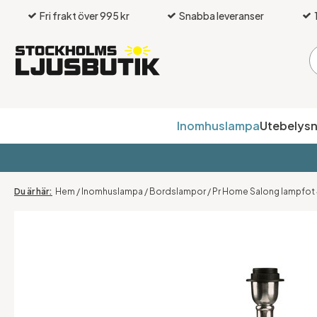
Fri frakt över 995 kr
Snabba leveranser
Inomhuslampa
Utebelysn
Hem
/
Inomhuslampa
/
Bordslampor
/
Pr Home Salong lampfot 4