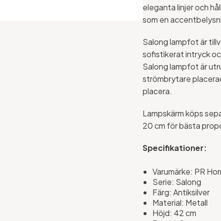
eleganta linjer och h
som en accentbelysni
Salong lampfot är till
sofistikerat intryck o
Salong lampfot är ut
strömbrytare placerad
placera.
Lampskärm köps separ
20 cm för bästa prop
Specifikationer:
Varumärke: PR Ho
Serie: Salong
Färg: Antiksilver
Material: Metall
Höjd: 42 cm