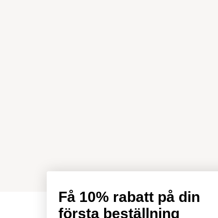
Få 10% rabatt på din
första beställning
Öppettider