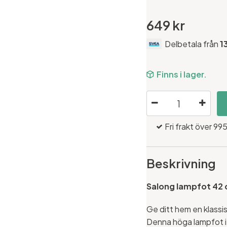
649 kr
Delbetala från
1
Finns i lager.
Fri frakt över 995
Beskrivning
Salong lampfot 42 c
Ge ditt hem en klass
Denna höga lampfot i s