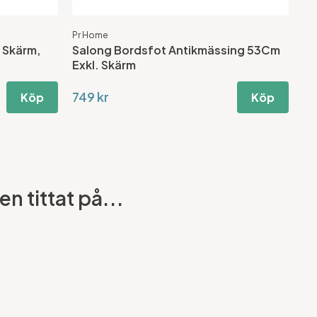
Pr Home
 Skärm,
Salong Bordsfot Antikmässing 53Cm
Exkl. Skärm
749 kr
Köp
Köp
n tittat på...