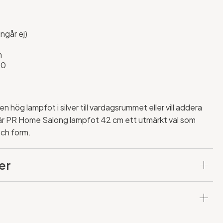
ngår ej)
m
20
j
 hög lampfot i silver till vardagsrummet eller vill addera
är PR Home Salong lampfot 42 cm ett utmärkt val som
och form.
er