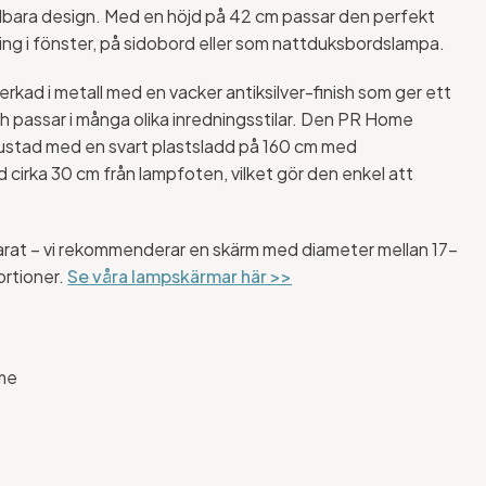
ållbara design. Med en höjd på 42 cm passar den perfekt
ng i fönster, på sidobord eller som nattduksbordslampa.
verkad i metall med en vacker antiksilver-finish som ger ett
ch passar i många olika inredningsstilar. Den PR Home
rustad med en svart plastsladd på 160 cm med
 cirka 30 cm från lampfoten, vilket gör den enkel att
at – vi rekommenderar en skärm med diameter mellan 17–
ortioner.
Se våra lampskärmar här >>
me