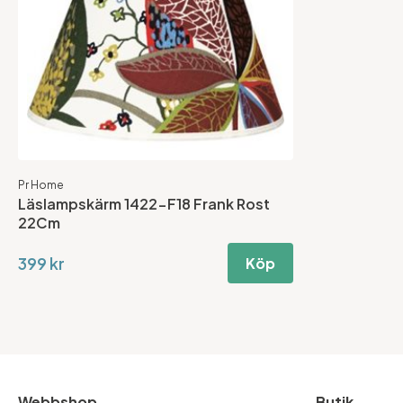
Pr Home
Läslampskärm 1422-F18 Frank Rost
22Cm
399 kr
Köp
Webbshop
Butik