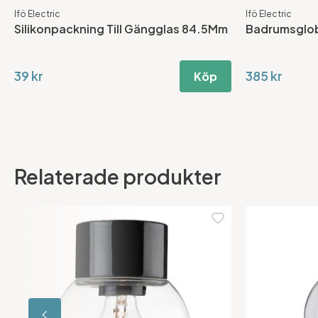
Ifö Electric
Ifö Electric
Silikonpackning Till Gängglas 84.5Mm
Badrumsglob
39 kr
385 kr
Köp
Relaterade produkter