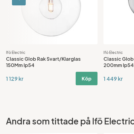
Ifö Electric
Ifö Electric
Classic Glob Rak Svart/Klarglas
Classic Glob
150Mm Ip54
200mm Ip54
1 129 kr
1 449 kr
Köp
Andra som tittade på Ifö Electri