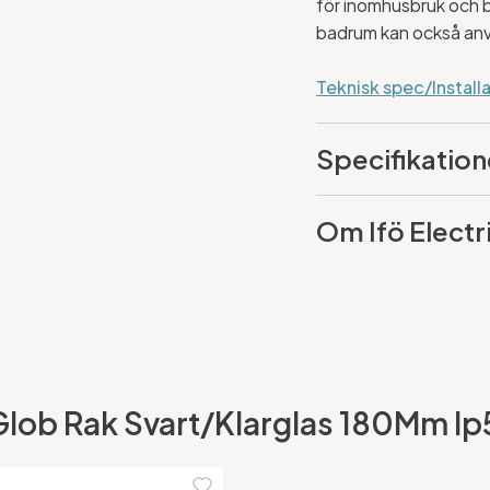
för inomhusbruk och b
badrum kan också an
Teknisk spec/Install
Specifikation
Om Ifö Electr
ic Glob Rak Svart/Klarglas 180Mm I