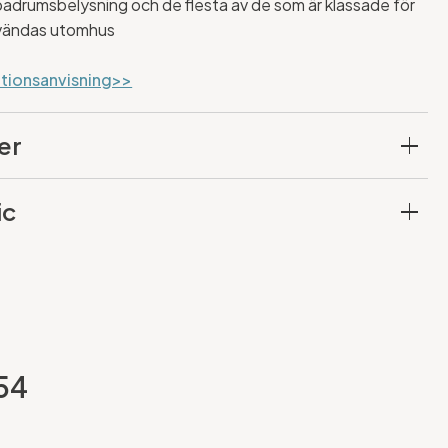
adrumsbelysning och de flesta av de som är klassade för
vändas utomhus
ationsanvisning>>
er
ic
p54