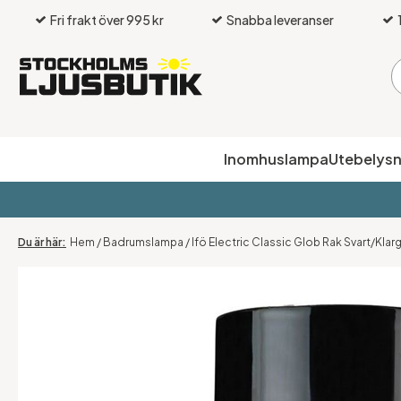
Fri frakt över 995 kr
Snabba leveranser
Inomhuslampa
Utebelysn
Hem
/
Badrumslampa
/
Ifö Electric Classic Glob Rak Svart/Kla