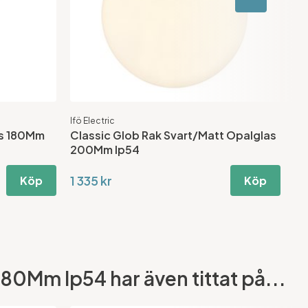
Ifö Electric
Ifö
as 180Mm
Classic Glob Rak Svart/Matt Opalglas
Cl
200Mm Ip54
Ip
1 335 kr
96
Köp
Köp
180Mm Ip54 har även tittat på...