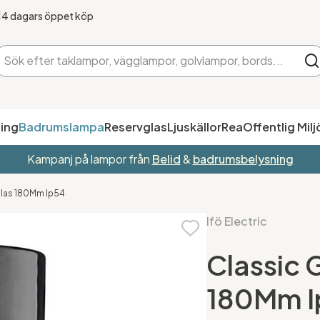
14 dagars öppet köp
ing
Badrumslampa
Reservglas
Ljuskällor
Rea
Offentlig Milj
Kampanj på lampor från
Belid
&
badrumsbelysning
rglas 180Mm Ip54
Ifö Electric
Classic 
180Mm I