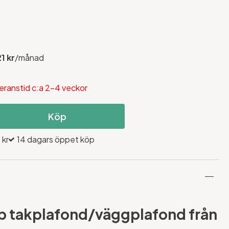
21 kr
/månad
eranstid c:a 2-4 veckor
Köp
 kr
14 dagars öppet köp
ob takplafond/väggplafond från