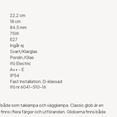
22,2 cm
18 cm
84,5 mm
75W
E27
Ingår ej
Svart/Klarglas
Porslin /Glas
Ifö Electric
A++ - E
IP54
Fast Installation, D-klassad
Ifö nr 6041-510-16
r både som taklampa och vägglampa. Classic glob är en
 finns i flera färger och utföranden. Globerna finns både