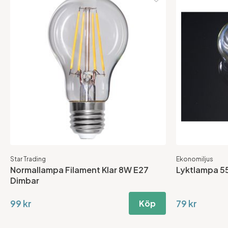
Star Trading
Ekonomiljus
Normallampa Filament Klar 8W E27
Lyktlampa 
Dimbar
99 kr
79 kr
Köp