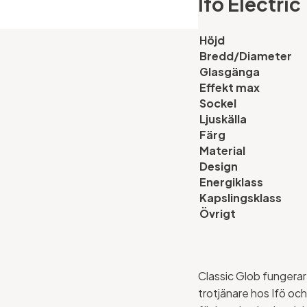
Ifö Electric
Höjd
Bredd/Diameter
Glasgänga
Effekt max
Sockel
Ljuskälla
Färg
Material
Design
Energiklass
Kapslingsklass
Övrigt
Classic Glob fungera
trotjänare hos Ifö och