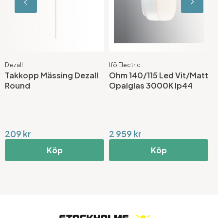
Dezall
Ifö Electric
I
Takkopp Mässing Dezall
Ohm 140/115 Led Vit/Matt
O
Round
Opalglas 3000K Ip44
V
209 kr
2 959 kr
1
Köp
Köp