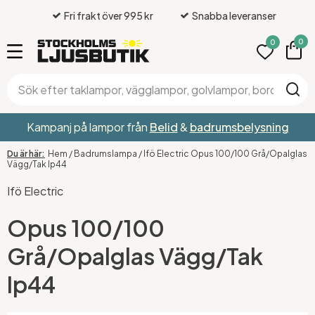
Fri frakt över 995 kr
Snabba leveranser
0
0
Kampanj på lampor från
Belid
&
badrumsbelysning
Hem
/
Badrumslampa
/
Ifö Electric Opus 100/100 Grå/Opalglas
Vägg/Tak Ip44
Ifö Electric
Opus 100/100
Grå/Opalglas Vägg/Tak
Ip44