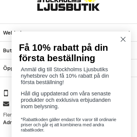
Webbshop
Få 10% rabatt på din
Butik
första beställning
Öppettider
Anmäl dig till Stockholms Ljusbutiks
nyhetsbrev och få 10% rabatt på din
första beställning!
08 - 654 29 00
Håll dig uppdaterad om våra senaste
produkter och exklusiva erbjudanden
info@ljusbutik.se
inom belysning.
Fler kontaktuppgifter »
*Rabattkoden gäller endast för varor till ordinarie
Adress:
Kungsholmsgatan 6, 112 27 Stockholm
priser och går ej att kombinera med andra
rabattkoder.