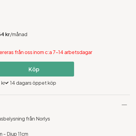
64 kr
/månad
ereras från oss inom c:a 7-14 arbetsdagar
Köp
 kr
14 dagars öppet köp
belysning från Norlys
m - Djup 11cm