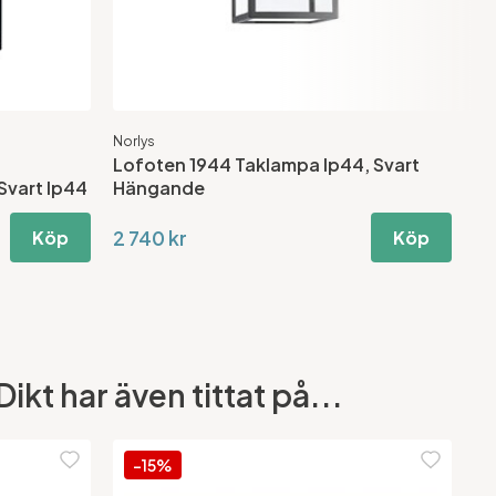
Norlys
Nor
Lofoten 1944 Taklampa Ip44, Svart
Lo
Svart Ip44
Hängande
Ip
2 740 kr
3 
Köp
Köp
kt har även tittat på...
-15%