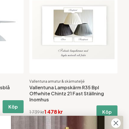
Vallentuna armatur & skärmateljé
Isblå
Vallentuna Lampskärm R35 Bpl
Offwhite Chintz 21 Fast Ställning
Inomhus
Köp
1 478 kr
1 739 kr
Köp