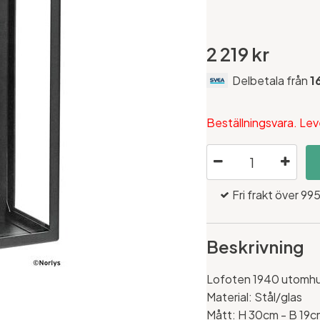
2 219 kr
Delbetala från
1
Beställningsvara. Lev
Fri frakt över 995
Beskrivning
Lofoten 1940 utomhus
Material: Stål/glas
Mått: H 30cm - B 19c