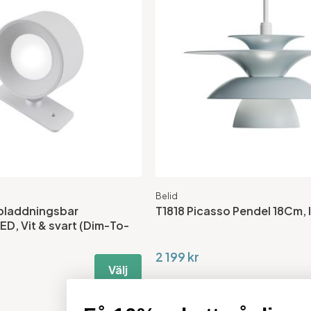
Belid
pladdningsbar
T1818 Picasso Pendel 18Cm, 
D, Vit & svart (Dim-To-
2 199 kr
Välj