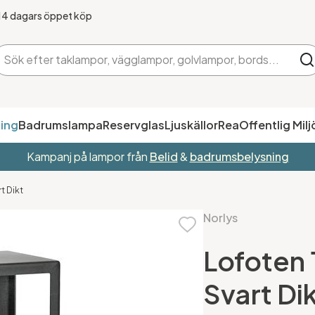
14 dagars öppet köp
ing
Badrumslampa
Reservglas
Ljuskällor
Rea
Offentlig Milj
Kampanj på lampor från
Belid
&
badrumsbelysning
t Dikt
Norlys
Lofoten
Svart Di