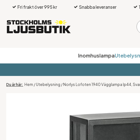
Fri frakt över 995 kr
Snabba leveranser
Inomhuslampa
Utebelysn
Hem
/
Utebelysning
/
Norlys Lofoten 1940 Vägglampa Ip44, Svar