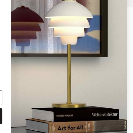
08 - 654 29 00
info@ljusbutik.se
Fler kontaktuppgifter »
Adress:
Kungsholmsgatan 6, 112 27
Stockholm