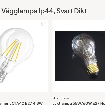
40 Vägglampa Ip44, Svart Dikt
Ekonomiljus
lament Cl A40 E27 4,8W
Lyktlampa 55W/60W E27 No