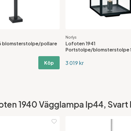
Norlys
 blomsterstolpe/pollare
Lofoten 1941
Portstolpe/blomsterstolpe 
3 019 kr
Köp
ten 1940 Vägglampa Ip44, Svart Di