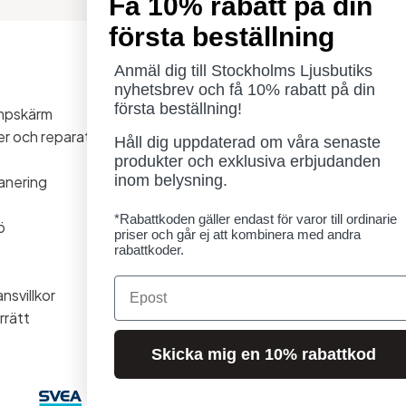
Få 10% rabatt på din
första beställning
Öppettider
Anmäl dig till Stockholms Ljusbutiks
nyhetsbrev och få 10% rabatt på din
Måndag - Torsdag: 11-18
första beställning!
ampskärm
Fredag - Lördag: 11-16
ner och reparationer
Söndag: Stängt
Håll dig uppdaterad om våra senaste
Lördag 1/8 stängt
produkter och exklusiva erbjudanden
inom belysning.
anering
*Rabattkoden gäller endast för varor till ordinarie
ö
priser och går ej att kombinera med andra
rabattkoder.
Email
nsvillkor
rrätt
Skicka mig en 10% rabattkod