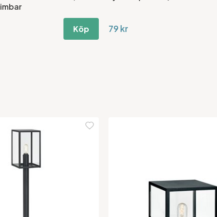
Dimbar
79 kr
Köp