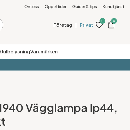
Om oss
Öppettider
Guider & tips
Kundtjänst
0
0
Företag
|
Privat
ö
Julbelysning
Varumärken
 1940 Vägglampa Ip44,
kt