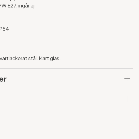
7W E27, ingår ej
IP54
vartlackerat stål. klart glas.
er