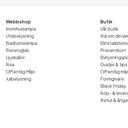
Webbshop
Butik
Inomhuslampa
Vår butik
Utebelysning
Klä om din l
Badrumslampa
Elinstallatio
Reservglas
Presentkort
Ljuskällor
Belysningspl
Rea
Guider & tips
Offentlig Miljö
Offentlig milj
Julbelysning
Formgivare
Black Friday
Köp- & levera
Retur & ånge