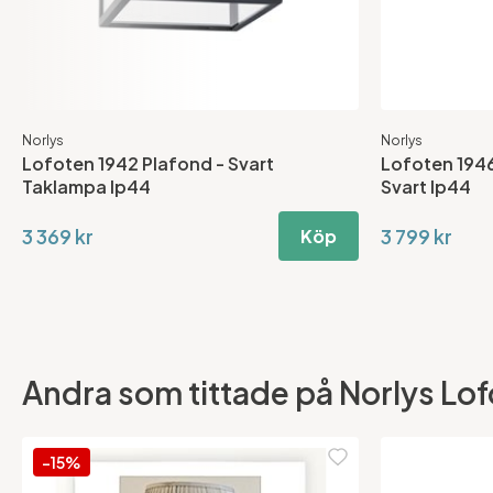
Norlys
Norlys
Lofoten 1942 Plafond - Svart
Lofoten 1946
Taklampa Ip44
Svart Ip44
3 369 kr
3 799 kr
Köp
Andra som tittade på Norlys Lofo
-15%