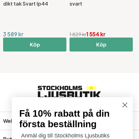
dikt tak Svart Ip44
svart
M
3 589 kr
1 554 kr
4
1 829 kr
Köp
Köp
Få 10% rabatt på din
Webbshop
första beställning
Anmäl dig till Stockholms Ljusbutiks
Butik