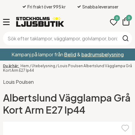
Fri frakt över 995 kr
Snabba leveranser
0
0
Kampanj på lampor från
Belid
&
badrumsbelysning
Hem
/
Utebelysning
/
Louis Poulsen Albertslund Vägglampa Grå
Kort Arm E27 Ip44
Louis Poulsen
Albertslund Vägglampa Grå
Kort Arm E27 Ip44