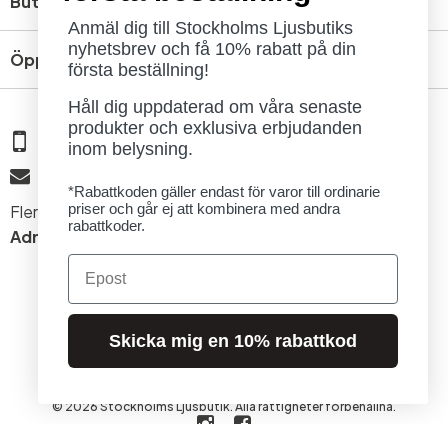
Butik
Anmäl dig till Stockholms Ljusbutiks
nyhetsbrev och få 10% rabatt på din
Öppettider
första beställning!
Håll dig uppdaterad om våra senaste
produkter och exklusiva erbjudanden
08 - 654 29 00
inom belysning.
info@ljusbutik.se
*Rabattkoden gäller endast för varor till ordinarie
priser och går ej att kombinera med andra
Fler kontaktuppgifter »
rabattkoder.
Adress:
Kungsholmsgatan 6, 112 27 Stockholm
Email
Skicka mig en 10% rabattkod
© 2026 Stockholms Ljusbutik. Alla rättigheter förbehållna.