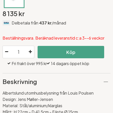
8 135 kr
Delbetala från
437 kr
/månad
Beställningsvara. Beräknad leveranstid c:a 3--6 veckor
Köp
Fri frakt över 995 kr
14 dagars öppet köp
Beskrivning
Albertslund utomhusbelysning från Louis Poulsen
Design:
Jens Møller-Jensen
Material: Stål/aluminium/klarglas
Mått: H 22cm - D 41,5cm - Fäste Ø 15cm