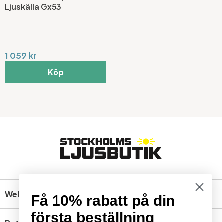
Ljuskälla Gx53
1 059 kr
Köp
Webbshop
Få 10% rabatt på din
första beställning