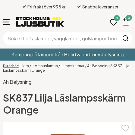
Fri frakt över 995 kr
Snabba leveranser
0
0
Kampanj på lampor från
Belid
&
badrumsbelysning
Hem
/
Inomhuslampa
/
Lampskärmar
/
Ah Belysning SK837 Lilja
Läslampsskärm Orange
Ah Belysning
SK837 Lilja Läslampsskärm
Orange