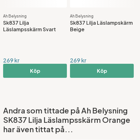
Ah Belysning
Ah Belysning
A
Sk837 Lilja
Sk837 Lilja Läslampskärm
S
Läslampsskärm Svart
Beige
G
269 kr
269 kr
2
Köp
Köp
Andra som tittade på Ah Belysning
SK837 Lilja Läslampsskärm Orange
har även tittat på...