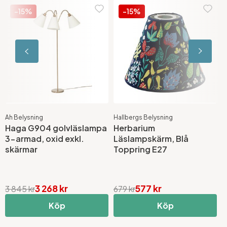
-15%
-15%
Ah Belysning
Hallbergs Belysning
A
Haga G904 golvläslampa
Herbarium
H
3-armad, oxid exkl.
Läslampskärm, Blå
3
skärmar
Toppring E27
s
3 268 kr
577 kr
3 845 kr
679 kr
3
Köp
Köp