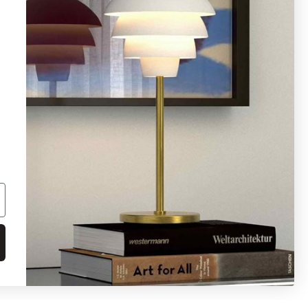
08 - 654 29 00
info@ljusbutik.se
Fler kontaktuppgifter »
Adress:
Kungsholmsgatan 6, 112 27
Stockholm