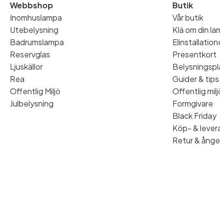
Webbshop
Butik
Inomhuslampa
Vår butik
Utebelysning
Klä om din l
Badrumslampa
Elinstallatio
Reservglas
Presentkort
Ljuskällor
Belysningspl
Rea
Guider & tips
Offentlig Miljö
Offentlig milj
Julbelysning
Formgivare
Black Friday
Köp- & levera
Retur & ånge