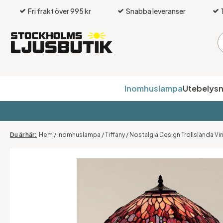
Fri frakt över 995 kr
Snabba leveranser
Inomhuslampa
Utebelysn
Hem
/
Inomhuslampa
/
Tiffany
/
Nostalgia Design Trollslända 