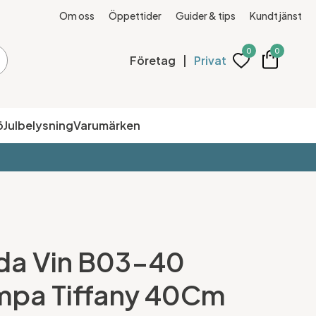
Om oss
Öppettider
Guider & tips
Kundtjänst
0
0
Företag
|
Privat
ö
Julbelysning
Varumärken
nda Vin B03-40
mpa Tiffany 40Cm