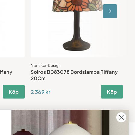
Norrsken Design
Nor
ffany
Solros B083078 Bordslampa Tiffany
Fr
20Cm
2
2 369 kr
2 
Köp
Köp