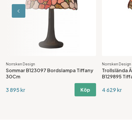
Norrsken Design
Norrsken Design
Sommar B123097 Bordslampa Tiffany
Trollslända 
30Cm
B129895 Tif
3 895 kr
4 629 kr
Köp