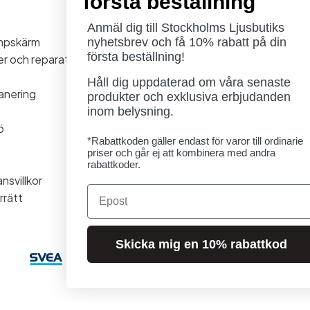
första beställning
Öppettider
Måndag - Torsdag: 11-18
Anmäl dig till Stockholms Ljusbutiks
ampskärm
Fredag - Lördag: 11-16
nyhetsbrev och få 10% rabatt på din
första beställning!
ner och reparationer
Söndag: Stängt
Lördag 1/8 stängt
Håll dig uppdaterad om våra senaste
anering
produkter och exklusiva erbjudanden
inom belysning.
ö
*Rabattkoden gäller endast för varor till ordinarie
priser och går ej att kombinera med andra
rabattkoder.
nsvillkor
Email
rrätt
Skicka mig en 10% rabattkod