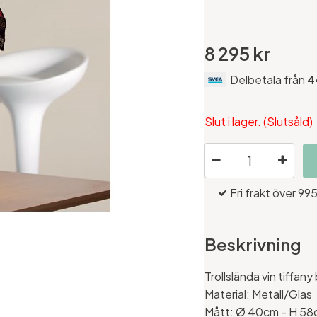
8 295 kr
Delbetala från
4
Slut i lager. (Slutsåld)
Fri frakt över 995
Beskrivning
Trollslända vin tiffan
Material: Metall/Glas
Mått: Ø
40cm - H 58