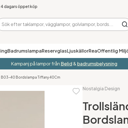
14 dagars öppet köp
ing
Badrumslampa
Reservglas
Ljuskällor
Rea
Offentlig Milj
Kampanj på lampor från
Belid
&
badrumsbelysning
Vin B03-40 Bordslampa Tiffany 40Cm
Nostalgia Design
Trollslä
Bordsla