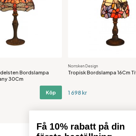
Norrsken Design
Ädelsten Bordslampa
Tropisk Bordslampa 16Cm Ti
fany 30Cm
1 698 kr
Köp
Få 10% rabatt på din