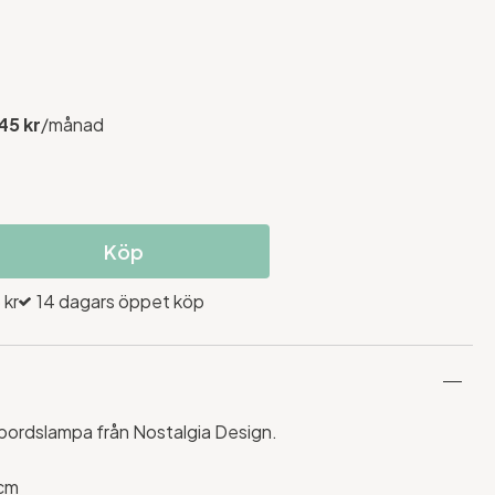
45 kr
/månad
Köp
 kr
14 dagars öppet köp
y bordslampa från Nostalgia Design.
cm