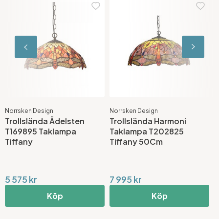
Norrsken Design
Norrsken Design
N
Trollslända Ädelsten
Trollslända Harmoni
T
T169895 Taklampa
Taklampa T202825
T
Tiffany
Tiffany 50Cm
T
5 575 kr
7 995 kr
1
Köp
Köp