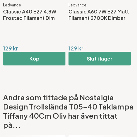
Ledvance
Ledvance
G
Classic A40 E27 4,8W
Classic A60 7W E27 Matt
A
Frostad Filament Dim
Filament 2700K Dimbar
L
D
129 kr
129 kr
8
Köp
Slut i lager
Andra som tittade på Nostalgia
Design Trollslända T05-40 Taklampa
Tiffany 40Cm Oliv har även tittat
på...