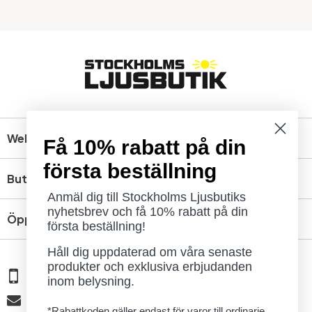
Webbshop
Få 10% rabatt på din
första beställning
Butik
Anmäl dig till Stockholms Ljusbutiks
nyhetsbrev och få 10% rabatt på din
Öppettider
första beställning!
Håll dig uppdaterad om våra senaste
produkter och exklusiva erbjudanden
08 - 654 29 00
inom belysning.
info@ljusbutik.se
*Rabattkoden gäller endast för varor till ordinarie