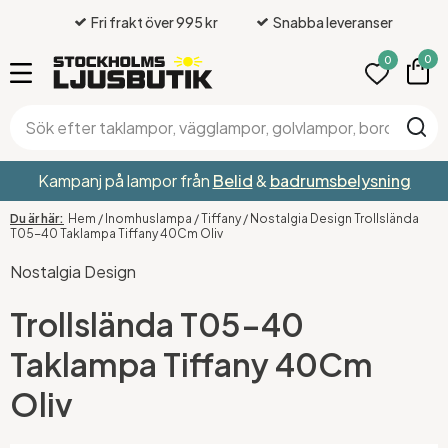
Fri frakt över 995 kr
Snabba leveranser
0
0
Kampanj på lampor från
Belid
&
badrumsbelysning
Hem
/
Inomhuslampa
/
Tiffany
/
Nostalgia Design Trollslända
T05-40 Taklampa Tiffany 40Cm Oliv
Nostalgia Design
Trollslända T05-40
Taklampa Tiffany 40Cm
Oliv