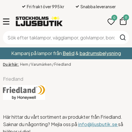
Fri frakt över 995 kr
Snabba leveranser
0
0
Kampanj på lampor från
Belid
&
badrumsbelysning
Hem
/
Varumärken
/
Friedland
Friedland
Här hittar du vårt sortiment av produkter från Friedland.
Saknar du någonting? Mejla oss på
info@ljusbutik.se
så
hjälper vi dig!