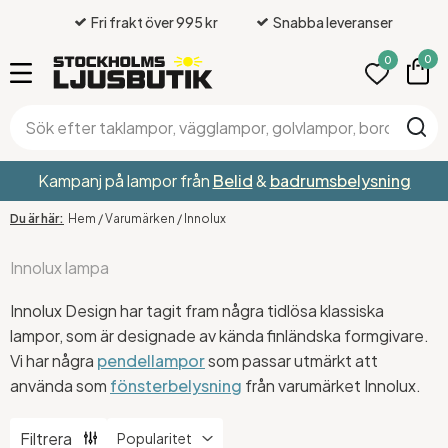
Fri frakt över 995 kr
Snabba leveranser
0
0
Kampanj på lampor från
Belid
&
badrumsbelysning
Hem
/
Varumärken
/
Innolux
Innolux lampa
Innolux Design har tagit fram några tidlösa klassiska
lampor, som är designade av kända finländska formgivare.
Vi har några
pendellampor
som passar utmärkt att
använda som
fönsterbelysning
från varumärket Innolux.
Filtrera