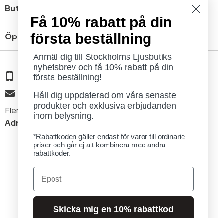
Butik
Få 10% rabatt på din
första beställning
Öppettider
Anmäl dig till Stockholms Ljusbutiks
nyhetsbrev och få 10% rabatt på din
08 - 654 29 00
första beställning!
info@ljusbutik.se
Håll dig uppdaterad om våra senaste
produkter och exklusiva erbjudanden
Fler kontaktuppgifter »
inom belysning.
Adress:
Kungsholmsgatan 6, 112 27 Stockholm
*Rabattkoden gäller endast för varor till ordinarie
priser och går ej att kombinera med andra
rabattkoder.
Email
© 2026 Stockholms Ljusbutik. Alla rättigheter förbehållna.
Skicka mig en 10% rabattkod