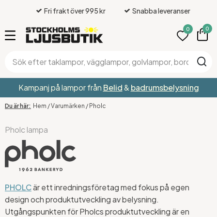
Fri frakt över 995 kr
Snabba leveranser
0
0
Kampanj på lampor från
Belid
&
badrumsbelysning
Hem
/
Varumärken
/
Pholc
Pholc lampa
PHOLC
är ett inredningsföretag med fokus på egen
design och produktutveckling av belysning.
Utgångspunkten för Pholcs produktutveckling är en