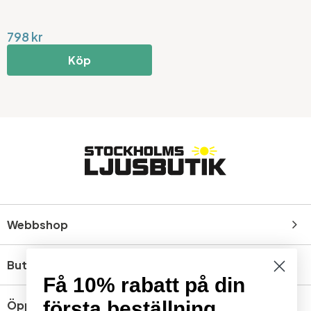
798 kr
Köp
Webbshop
Butik
Få 10% rabatt på din
första beställning
Öppettider