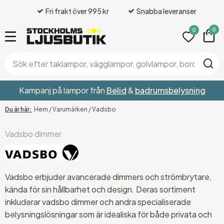
Fri frakt över 995 kr
Snabba leveranser
0
0
Kampanj på lampor från
Belid
&
badrumsbelysning
Hem
/
Varumärken
/
Vadsbo
Vadsbo dimmer
Vadsbo erbjuder avancerade dimmers och strömbrytare,
kända för sin hållbarhet och design. Deras sortiment
inkluderar vadsbo dimmer och andra specialiserade
belysningslösningar som är idealiska för både privata och