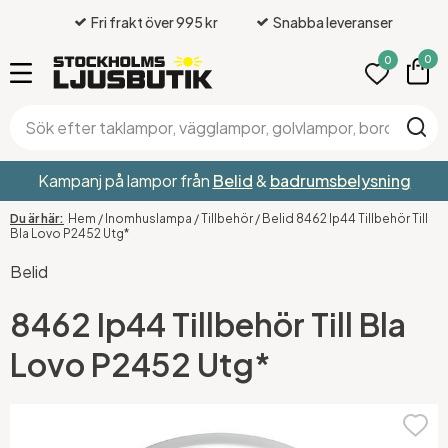
Fri frakt över 995 kr
Snabba leveranser
0
0
Kampanj på lampor från
Belid
&
badrumsbelysning
Hem
/
Inomhuslampa
/
Tillbehör
/
Belid 8462 Ip44 Tillbehör Till
Bla Lovo P2452 Utg*
Belid
8462 Ip44 Tillbehör Till Bla
Lovo P2452 Utg*