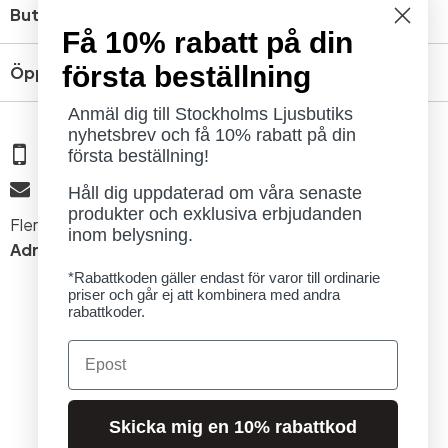
Butik
Få 10% rabatt på din
första beställning
Öppettider
Anmäl dig till Stockholms Ljusbutiks
nyhetsbrev och få 10% rabatt på din
08 - 654 29 00
första beställning!
info@ljusbutik.se
Håll dig uppdaterad om våra senaste
produkter och exklusiva erbjudanden
Fler kontaktuppgifter »
inom belysning.
Adress:
Kungsholmsgatan 6, 112 27 Stockholm
*Rabattkoden gäller endast för varor till ordinarie
priser och går ej att kombinera med andra
rabattkoder.
Email
© 2026 Stockholms Ljusbutik. Alla rättigheter förbehållna.
Skicka mig en 10% rabattkod