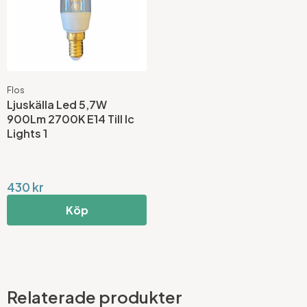
Flos
Ljuskälla Led 5,7W
900Lm 2700K E14 Till Ic
Lights 1
430 kr
Köp
Relaterade produkter