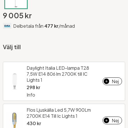
9 005 kr
Delbetala från
477 kr
/månad
Välj till
Daylight Italia LED-lampa T28
7,5W E14 806 lm 2700K till IC
Lights 1
Nej
+
298 kr
Info
Flos Ljuskälla Led 5,7W 900Lm
2700K E14 Till Ic Lights 1
Nej
+
430 kr