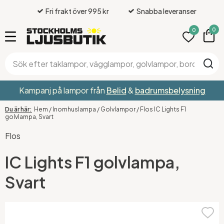
Fri frakt över 995 kr
Snabba leveranser
0
0
Kampanj på lampor från
Belid
&
badrumsbelysning
Hem
/
Inomhuslampa
/
Golvlampor
/
Flos IC Lights F1
golvlampa, Svart
Flos
IC Lights F1 golvlampa,
Svart