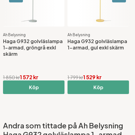
Ah Belysning
Ah Belysning
A
Haga G932 golvläslampa
Haga G932 golvläslampa
H
1-armad, gröngrå exkl
1-armad, gul exkl skärm
1
skärm
1 572 kr
1 529 kr
1 850 kr
1 799 kr
1
Köp
Köp
Andra som tittade på Ah Belysning
Haga G932 golvläslampa 1-armad,