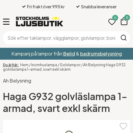
Fri frakt över 995 kr
Snabba leveranser
0
0
Kampanj på lampor från
Belid
&
badrumsbelysning
Hem
/
Inomhuslampa
/
Golvlampor
/
Ah Belysning Haga G932
golvläslampa 1-armad, svart exkl skärm
Ah Belysning
Haga G932 golvläslampa 1-
armad, svart exkl skärm