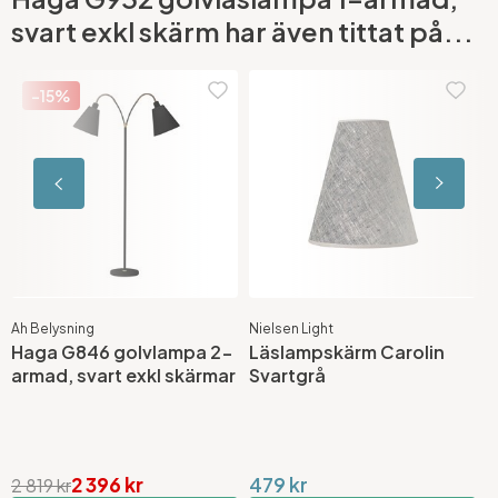
svart exkl skärm har även tittat på...
-15%
Ah Belysning
Nielsen Light
A
Haga G846 golvlampa 2-
Läslampskärm Carolin
G
armad, svart exkl skärmar
Svartgrå
M
E
2 396 kr
479 kr
2 819 kr
3