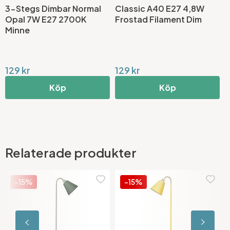
3-Stegs Dimbar Normal
Classic A40 E27 4,8W
S
Opal 7W E27 2700K
Frostad Filament Dim
L
Minne
129 kr
129 kr
2
Köp
Köp
Relaterade produkter
-15%
-15%