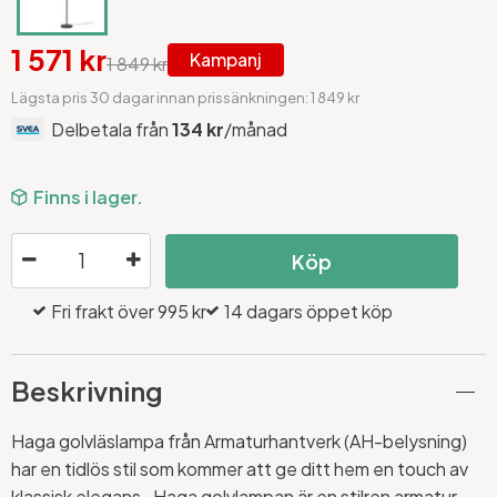
1 571 kr
Kampanj
1 849 kr
Lägsta pris 30 dagar innan prissänkningen: 1 849 kr
Delbetala från
134 kr
/månad
Finns i lager.
Köp
Fri frakt över 995 kr
14 dagars öppet köp
Beskrivning
Haga golvläslampa från Armaturhantverk (AH-belysning)
har en tidlös stil som kommer att ge ditt hem en touch av
klassisk elegans. Haga golvlampan är en stilren armatur