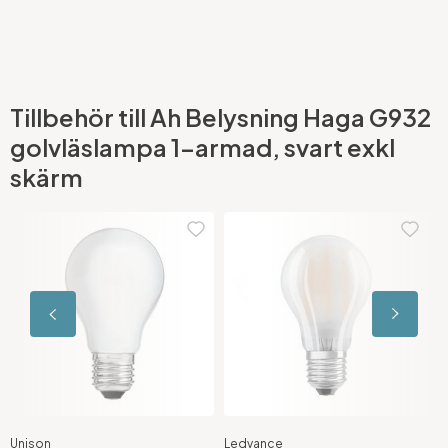
Tillbehör till Ah Belysning Haga G932
golvläslampa 1-armad, svart exkl
skärm
Unison
Ledvance
A