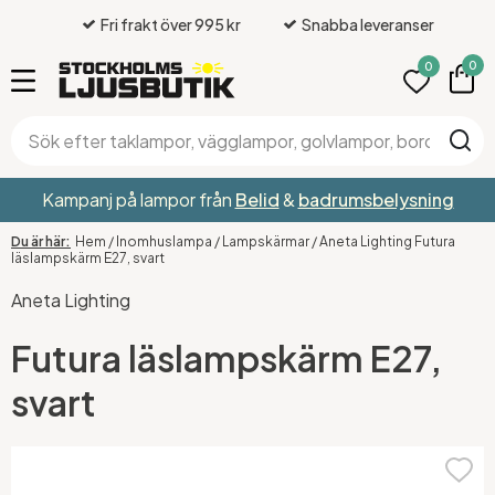
Fri frakt över 995 kr
Snabba leveranser
0
0
Kampanj på lampor från
Belid
&
badrumsbelysning
Hem
/
Inomhuslampa
/
Lampskärmar
/
Aneta Lighting Futura
läslampskärm E27, svart
Aneta Lighting
Futura läslampskärm E27,
svart