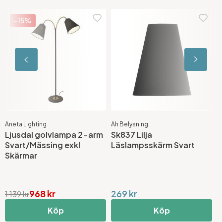
-15%
Aneta Lighting
Ah Belysning
A
Ljusdal golvlampa 2-arm
Sk837 Lilja
L
Svart/Mässing exkl
Läslampsskärm Svart
S
Skärmar
s
968 kr
269 kr
1 139 kr
1
Köp
Köp