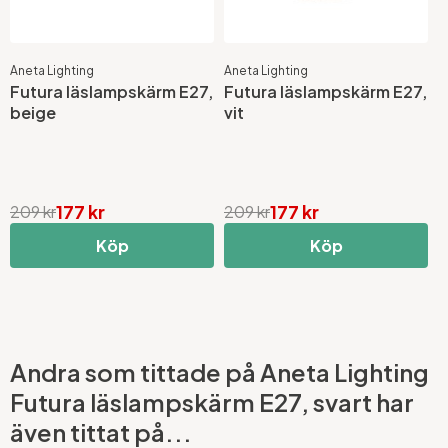
Aneta Lighting
Aneta Lighting
Futura läslampskärm E27,
Futura läslampskärm E27,
beige
vit
177 kr
177 kr
209 kr
209 kr
Köp
Köp
Andra som tittade på Aneta Lighting
Futura läslampskärm E27, svart har
även tittat på...