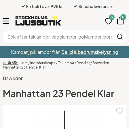
Fri frakt över 995 kr
Snabba leveranser
0
0
Kampanj på lampor från
Belid
&
badrumsbelysning
Hem
/
Inomhuslampa
/
Taklampa
/
Pendlar
/
Bsweden
Manhattan 23 Pendel Klar
Bsweden
Manhattan 23 Pendel Klar