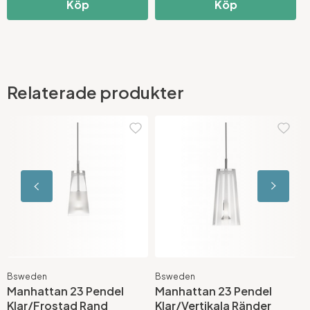
Köp
Köp
Relaterade produkter
Bsweden
Bsweden
B
Manhattan 23 Pendel
Manhattan 23 Pendel
M
Klar/Frostad Rand
Klar/Vertikala Ränder
R