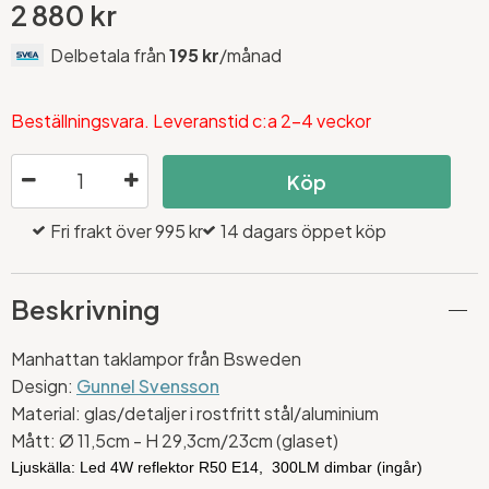
2 880 kr
Delbetala från
195 kr
/månad
Beställningsvara. Leveranstid c:a 2-4 veckor
Köp
Fri frakt över 995 kr
14 dagars öppet köp
Beskrivning
Manhattan taklampor från Bsweden
Design:
Gunnel Svensson
Material:
glas/detaljer i rostfritt stål/aluminium
Mått: Ø 11,5cm - H 29,3cm/23cm (glaset)
Ljuskälla: Led 4W reflektor R50 E14, 300LM dimbar (ingår)