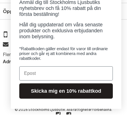
Anmäl dig till Stockholms Ljusbutiks
nyhetsbrev och få 10% rabatt på din
Öppettider
första beställning!
Håll dig uppdaterad om våra senaste
produkter och exklusiva erbjudanden
08 - 654 29 00
inom belysning.
info@ljusbutik.se
*Rabattkoden gäller endast för varor till ordinarie
priser och går ej att kombinera med andra
Fler kontaktuppgifter »
rabattkoder.
Adress:
Kungsholmsgatan 6, 112 27 Stockholm
Email
Skicka mig en 10% rabattkod
© 2026 Stockholms Ljusbutik. Alla rättigheter förbehållna.