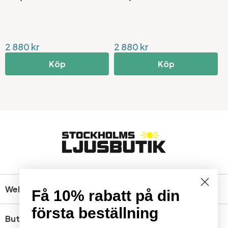
2 880 kr
2 880 kr
3
Köp
Köp
Webbshop
Få 10% rabatt på din
första beställning
Butik