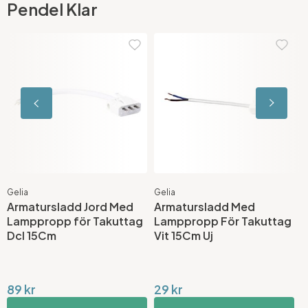
Pendel Klar
Gelia
Gelia
D
Armatursladd Jord Med
Armatursladd Med
T
Lamppropp för Takuttag
Lamppropp För Takuttag
Dcl 15Cm
Vit 15Cm Uj
89 kr
29 kr
2