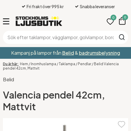
Fri frakt över 995 kr
Snabba leveranser
0
0
Kampanj på lampor från
Belid
&
badrumsbelysning
Hem
/
Inomhuslampa
/
Taklampa
/
Pendlar
/
Belid Valencia
pendel 42cm, Mattvit
Belid
Valencia pendel 42cm,
Mattvit