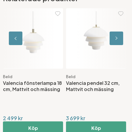
Belid
Belid
B
Valencia fönsterlampa 18
Valencia pendel 32 cm,
V
cm, Mattvit och mässing
Mattvit och mässing
M
2 499 kr
3 699 kr
4
Köp
Köp