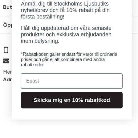
Anmäl dig till Stockholms Ljusbutiks
Butik
nyhetsbrev och få 10% rabatt på din
första beställning!
Öppettider
Håll dig uppdaterad om våra senaste
produkter och exklusiva erbjudanden
inom belysning.
08 - 654 29 00
*Rabattkoden gäller endast för varor till ordinarie
priser och går ej att kombinera med andra
info@ljusbutik.se
rabattkoder.
Fler kontaktuppgifter »
Email
Adress:
Kungsholmsgatan 6, 112 27 Stockholm
Skicka mig en 10% rabattkod
© 2026 Stockholms Ljusbutik. Alla rättigheter förbehållna.