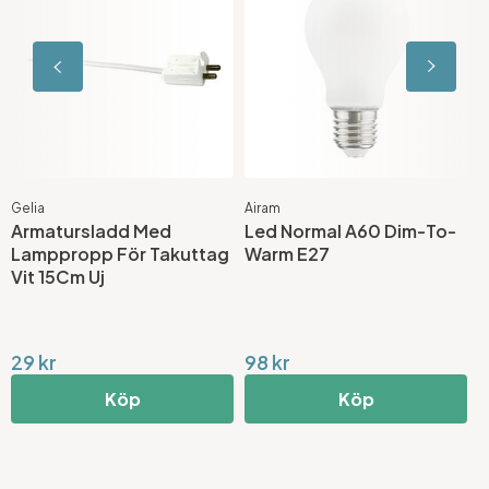
Gelia
Airam
G
Armatursladd Med
Led Normal A60 Dim-To-
Lamppropp För Takuttag
Warm E27
(
Vit 15Cm Uj
D
29 kr
98 kr
6
Köp
Köp