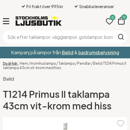
Fri frakt över 995 kr
Snabba leveranser
0
0
Kampanj på lampor från
Belid
&
badrumsbelysning
Hem
/
Inomhuslampa
/
Taklampa
/
Pendlar
/
Belid T1214 Primus II
taklampa 43cm vit-krom med hiss
Belid
T1214 Primus II taklampa
43cm vit-krom med hiss