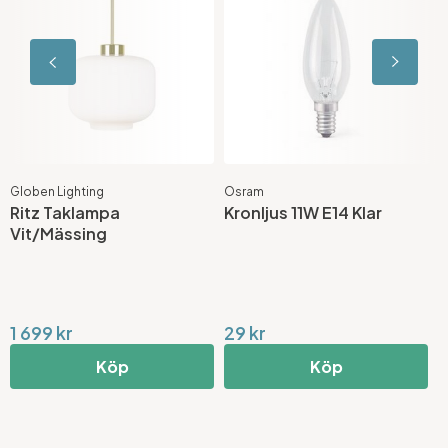
Globen Lighting
Osram
B
Ritz Taklampa
Kronljus 11W E14 Klar
H
Vit/Mässing
V
1 699 kr
29 kr
5
Köp
Köp