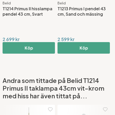
Belid
Belid
B
T1214 Primus II hisslampa
T1213 Primus I pendel 43
T
pendel 43 cm, Svart
cm, Sand och mässing
2
2 699 kr
2 599 kr
1
Köp
Köp
Andra som tittade på Belid T1214
Primus II taklampa 43cm vit-krom
med hiss har även tittat på...