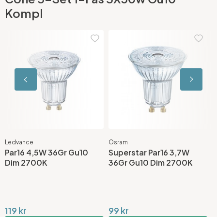
Kompl
Ledvance
Osram
L
Par16 4,5W 36Gr Gu10
Superstar Par16 3,7W
P
Dim 2700K
36Gr Gu10 Dim 2700K
4
119 kr
99 kr
1