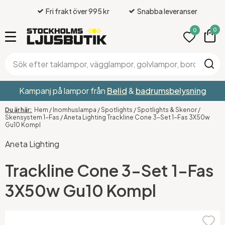
Fri frakt över 995 kr
Snabba leveranser
0
0
Kampanj på lampor från
Belid
&
badrumsbelysning
Hem
/
Inomhuslampa
/
Spotlights
/
Spotlights & Skenor
/
Skensystem 1-Fas
/
Aneta Lighting Trackline Cone 3-Set 1-Fas 3X50w
Gu10 Kompl
Aneta Lighting
Trackline Cone 3-Set 1-Fas
3X50w Gu10 Kompl