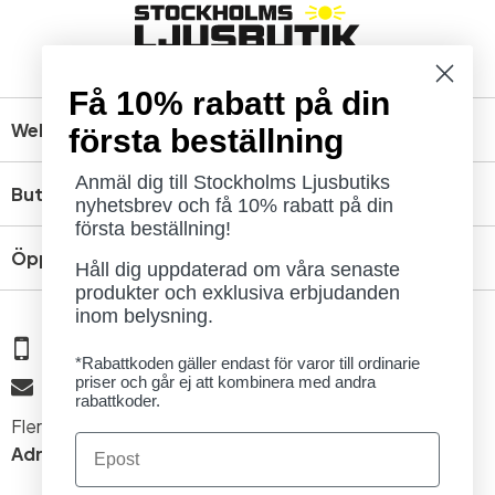
Få 10% rabatt på din
Webbshop
första beställning
Anmäl dig till Stockholms Ljusbutiks
Butik
nyhetsbrev och få 10% rabatt på din
första beställning!
Öppettider
Håll dig uppdaterad om våra senaste
produkter och exklusiva erbjudanden
inom belysning.
08 - 654 29 00
*Rabattkoden gäller endast för varor till ordinarie
priser och går ej att kombinera med andra
info@ljusbutik.se
rabattkoder.
Fler kontaktuppgifter »
Email
Adress:
Kungsholmsgatan 6, 112 27 Stockholm