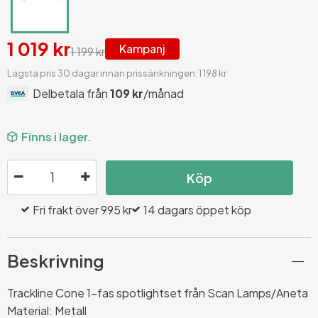
1 019 kr
Kampanj
1 199 kr
Lägsta pris 30 dagar innan prissänkningen: 1 198 kr
Delbetala från
109 kr
/månad
Finns i lager.
Köp
Fri frakt över 995 kr
14 dagars öppet köp
Beskrivning
Trackline Cone 1-fas spotlightset från Scan Lamps/Aneta
Material: Metall