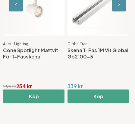
Aneta Lighting
Global Trac
A
Cone Spotlight Mattvit
Skena 1-Fas 1M Vit Global
V
För 1-Fasskena
Gb2100-3
V
O
254 kr
339 kr
1
299 kr
Köp
Köp