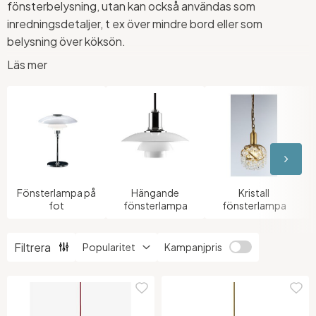
fönsterbelysning, utan kan också användas som
inredningsdetaljer, t ex över mindre bord eller som
belysning över köksön.
Läs mer
I en fönsterlampa kan du ha antingen LED eller glödlampor
(beroende på vilken max watt lampan anger).
Hos oss hittar du ett stort utbud av snygga fönsterlampor
och
pendlar
i olika färger som krom, mässing, guld, koppar,
glas eller metall. Vi har även
julstjärnor
för dig som letar
efter belysning att hänga i fönstret under juletid.
Fönsterlampa på
Hängande
Kristall
fot
fönsterlampa
fönsterlampa
Filtrera
Kampanjpris