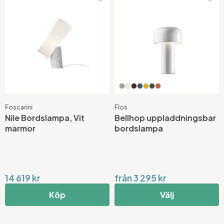
Foscarini
Flos
Nile Bordslampa, Vit
Bellhop uppladdningsbar
marmor
bordslampa
14 619 kr
från 3 295 kr
Köp
Välj