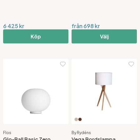
6 425 kr
från 698 kr
Köp
Välj
Flos
By Rydéns
Glo-Ball Basic Zero
Vega Bordslampa