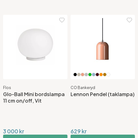
Flos
CO Bankeryd
Glo-Ball Mini bordslampa
Lennon Pendel (taklampa)
11 cm on/off, Vit
3 000 kr
629 kr