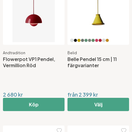
Andtradition
Belid
Flowerpot VP1 Pendel,
Belle Pendel 15 cm | 11
Vermillion Röd
färgvarianter
2 680 kr
från 2 399 kr
Köp
Välj