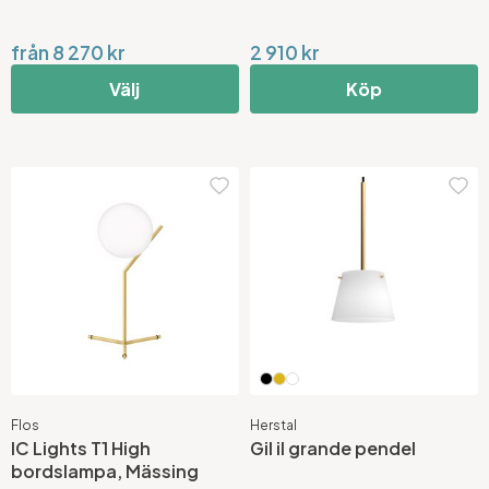
från 8 270 kr
2 910 kr
Välj
Köp
Flos
Herstal
IC Lights T1 High
Gil il grande pendel
bordslampa, Mässing