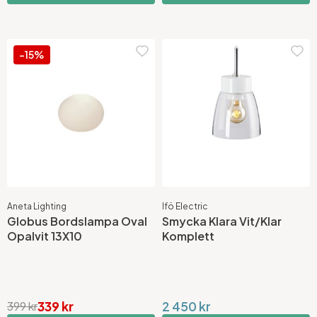
-15%
Aneta Lighting
Ifö Electric
Globus Bordslampa Oval
Smycka Klara Vit/Klar
Opalvit 13X10
Komplett
339 kr
2 450 kr
399 kr