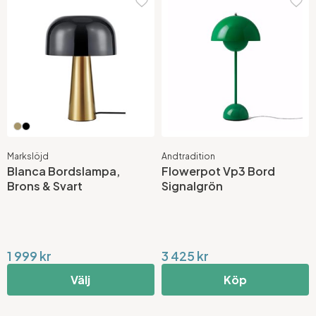
Markslöjd
Andtradition
Blanca Bordslampa,
Flowerpot Vp3 Bord
Brons & Svart
Signalgrön
1 999 kr
3 425 kr
Välj
Köp