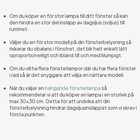
Om du köper en för stor lampa till ditt fönster så kan
den hindra en stor del insläpp av dagsljus (soljus) till
rummet.
Väljer du en för stor modell på din fönsterbelysning så
riskerar du obalans i fönstret, det blir helt enkelt lätt
oproportionerligt och ibland till och med klumpigt.
Om du vill ha flera fönsterlampor där du har flera fönster
i rad så är det snyggare att välja en nättare modell.
När du väljer en
hängande fönsterlampa
så
rekommenderar vi att du köper en lampa i en storlek på
max 30x30 cm. Detta för att undvika att din
fönsterbelysning hindrar dagsljusinsläppet som vi skrev i
första punkten.