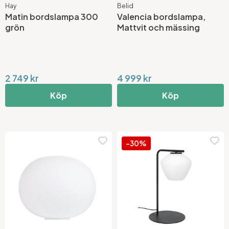
Hay
Belid
Matin bordslampa 300
Valencia bordslampa,
grön
Mattvit och mässing
2 749 kr
4 999 kr
Köp
Köp
-30%