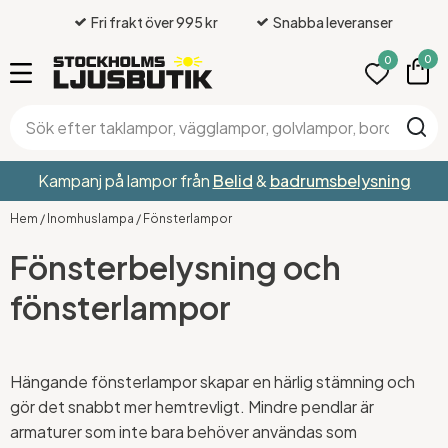
Fri frakt över 995 kr
Snabba leveranser
0
0
Kampanj på lampor från
Belid
&
badrumsbelysning
Hem
/
Inomhuslampa
/
Fönsterlampor
Fönsterbelysning och
fönsterlampor
Hängande fönsterlampor skapar en härlig stämning och
gör det snabbt mer hemtrevligt. Mindre pendlar är
armaturer som inte bara behöver användas som