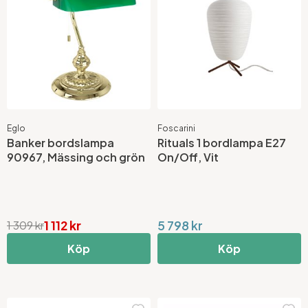
Eglo
Foscarini
Banker bordslampa
Rituals 1 bordlampa E27
90967, Mässing och grön
On/Off, Vit
1 112 kr
5 798 kr
1 309 kr
Köp
Köp