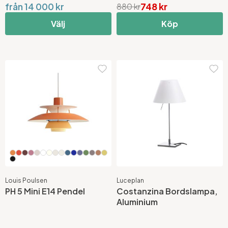
från 14 000 kr
748 kr
880 kr
Välj
Köp
Louis Poulsen
Luceplan
PH 5 Mini E14 Pendel
Costanzina Bordslampa,
Aluminium