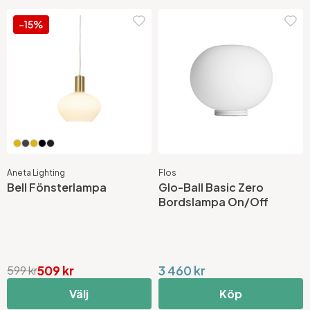
-15%
Aneta Lighting
Flos
Bell Fönsterlampa
Glo-Ball Basic Zero
Bordslampa On/Off
509 kr
3 460 kr
599 kr
Välj
Köp