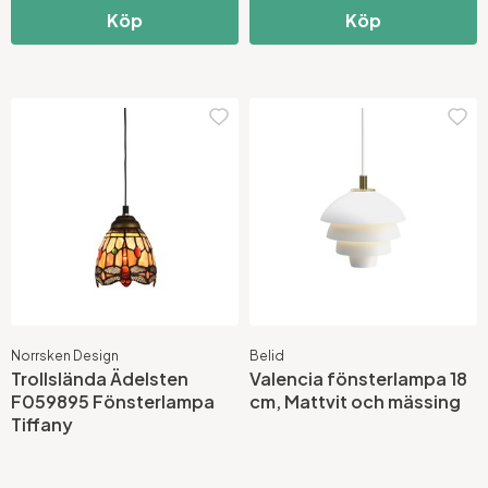
Köp
Köp
Norrsken Design
Belid
Trollslända Ädelsten
Valencia fönsterlampa 18
F059895 Fönsterlampa
cm, Mattvit och mässing
Tiffany