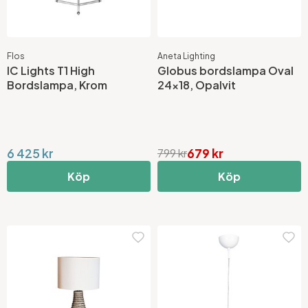
Flos
Aneta Lighting
IC Lights T1 High
Globus bordslampa Oval
Bordslampa, Krom
24x18, Opalvit
6 425 kr
679 kr
799 kr
Köp
Köp