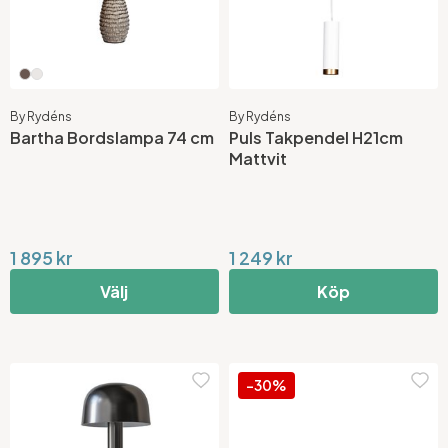
By Rydéns
By Rydéns
Bartha Bordslampa 74 cm
Puls Takpendel H21cm
Mattvit
1 895 kr
1 249 kr
Välj
Köp
-30%