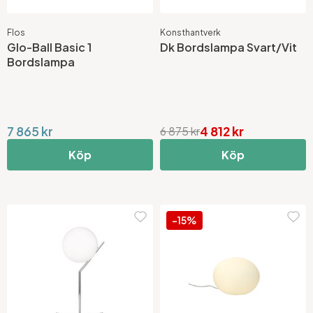
Flos
Konsthantverk
Glo-Ball Basic 1
Dk Bordslampa Svart/Vit
Bordslampa
7 865 kr
4 812 kr
6 875 kr
Köp
Köp
-15%