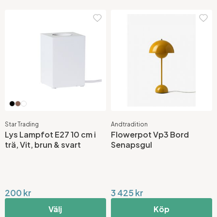
Star Trading
Andtradition
Lys Lampfot E27 10 cm i
Flowerpot Vp3 Bord
trä, Vit, brun & svart
Senapsgul
200 kr
3 425 kr
Välj
Köp