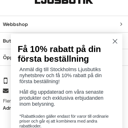
Webbshop
Butik
Få 10% rabatt på din
första beställning
Öppettider
Anmäl dig till Stockholms Ljusbutiks
nyhetsbrev och få 10% rabatt på din
08 - 654 29 00
första beställning!
info@ljusbutik.se
Håll dig uppdaterad om våra senaste
produkter och exklusiva erbjudanden
Fler kontaktuppgifter »
inom belysning.
Adress:
Kungsholmsgatan 6, 112 27 Stockholm
*Rabattkoden gäller endast för varor till ordinarie
priser och går ej att kombinera med andra
rabattkoder.