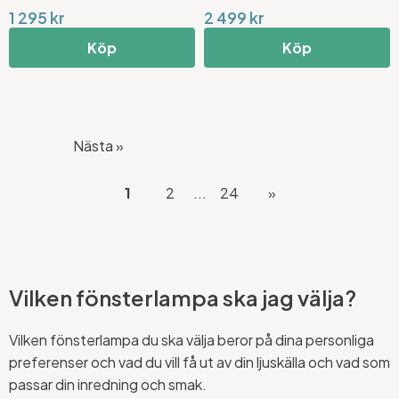
1 295 kr
2 499 kr
Köp
Köp
Nästa »
1
2
...
24
»
Vilken fönsterlampa ska jag välja?
Vilken fönsterlampa du ska välja beror på dina personliga
preferenser och vad du vill få ut av din ljuskälla och vad som
passar din inredning och smak.