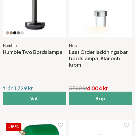
Humble
Flos
Humble Two Bordslampa
Last Order laddningsbar
bordslampa, Klar och
krom
från 1 729 kr
4 004 kr
5 720 kr
Välj
Köp
-15%