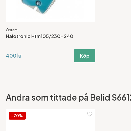
Osram
Halotronic Htm105/230-240
400 kr
Köp
Andra som tittade på Belid S661
-70%