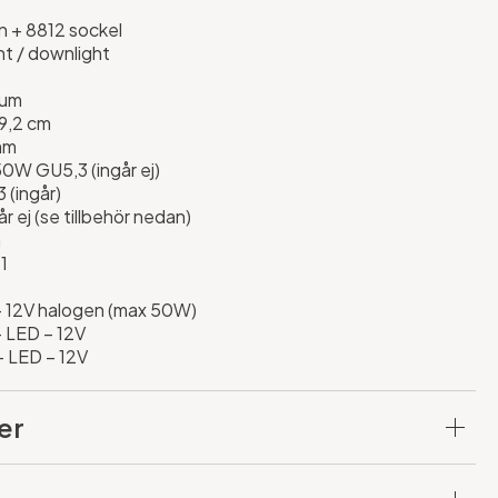
n + 8812 sockel
ght / downlight
ium
 9,2 cm
mm
50W GU5,3 (ingår ej)
 (ingår)
r ej (se tillbehör nedan)
a
1
 12V halogen (max 50W)
 LED – 12V
 LED – 12V
er