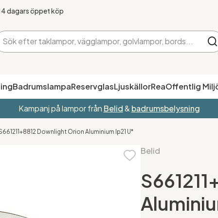
14 dagars öppet köp
ing
Badrumslampa
Reservglas
Ljuskällor
Rea
Offentlig Milj
Kampanj på lampor från
Belid
&
badrumsbelysning
S661211+8812 Downlight Orion Aluminium Ip21 U*
Belid
S661211
Aluminiu