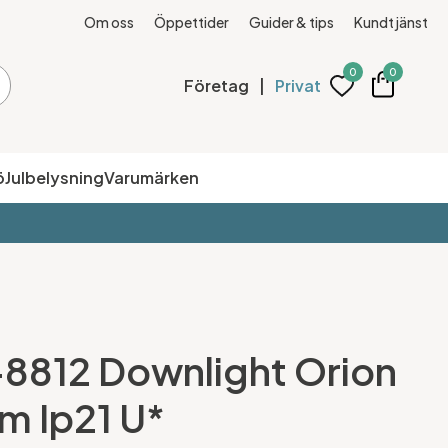
Om oss
Öppettider
Guider & tips
Kundtjänst
0
0
Företag
|
Privat
ö
Julbelysning
Varumärken
+8812 Downlight Orion
m Ip21 U*