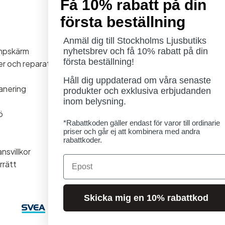
Få 10% rabatt på din
första beställning
Öppettider
Måndag - Torsdag: 11-18
Anmäl dig till Stockholms Ljusbutiks
ampskärm
Fredag - Lördag: 11-16
nyhetsbrev och få 10% rabatt på din
första beställning!
ner och reparationer
Söndag: Stängt
Lördag 1/8 stängt
Håll dig uppdaterad om våra senaste
anering
produkter och exklusiva erbjudanden
inom belysning.
ö
*Rabattkoden gäller endast för varor till ordinarie
priser och går ej att kombinera med andra
rabattkoder.
nsvillkor
Email
rrätt
Skicka mig en 10% rabattkod