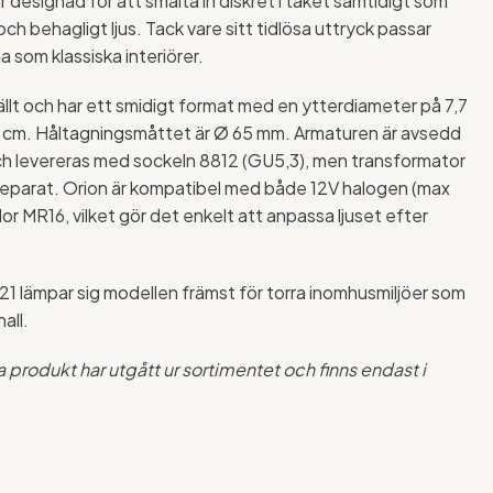
r designad för att smälta in diskret i taket samtidigt som
och behagligt ljus. Tack vare sitt tidlösa uttryck passar
a som klassiska interiörer.
lt och har ett smidigt format med en ytterdiameter på 7,7
2 cm. Håltagningsmåttet är Ø 65 mm. Armaturen är avsedd
 och levereras med sockeln 8812 (GU5,3), men transformator
s separat. Orion är kompatibel med både 12V halogen (max
r MR16, vilket gör det enkelt att anpassa ljuset efter
21 lämpar sig modellen främst för torra inomhusmiljöer som
all.
produkt har utgått ur sortimentet och finns endast i