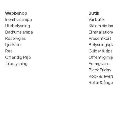
Webbshop
Butik
Inomhuslampa
Vår butik
Utebelysning
Klä om din l
Badrumslampa
Elinstallatio
Reservglas
Presentkort
Ljuskällor
Belysningspl
Rea
Guider & tips
Offentlig Miljö
Offentlig milj
Julbelysning
Formgivare
Black Friday
Köp- & levera
Retur & ånge