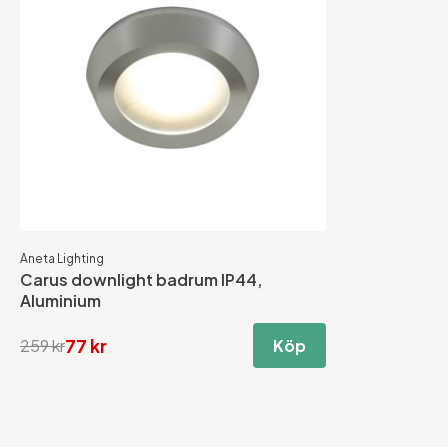
Aneta Lighting
Carus downlight badrum IP44,
Aluminium
77 kr
259 kr
Köp