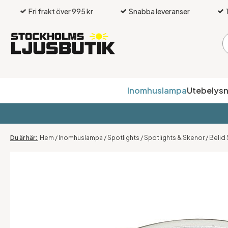
Fri frakt över 995 kr
Snabba leveranser
Inomhuslampa
Utebelysn
Hem
/
Inomhuslampa
/
Spotlights
/
Spotlights & Skenor
/
Belid 