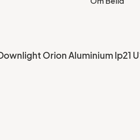
Om Belid
2 Downlight Orion Aluminium Ip21 U