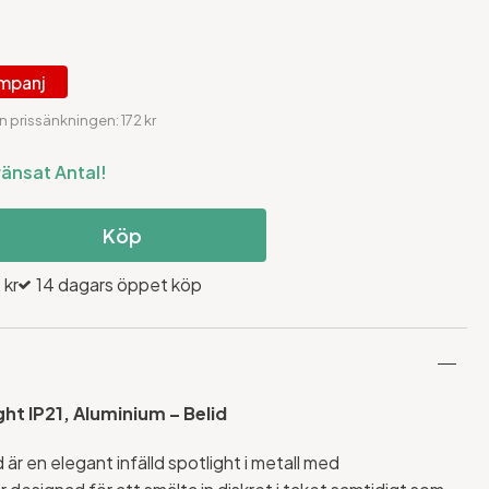
mpanj
n prissänkningen: 172 kr
ränsat Antal!
Köp
 kr
14 dagars öppet köp
ht IP21, Aluminium – Belid
 är en elegant infälld spotlight i metall med