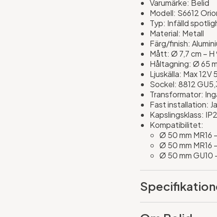
Varumärke: Belid
Modell: S6612 Orio
Typ: Infälld spotli
Material: Metall
Färg/finish: Alumin
Mått: Ø 7,7 cm – H
Håltagning: Ø 65 
Ljuskälla: Max 12V 
Sockel: 8812 GU5,3
Transformator: Ingå
Fast installation: J
Kapslingsklass: IP2
Kompatibilitet:
Ø 50 mm MR16 –
Ø 50 mm MR16 –
Ø 50 mm GU10 –
Specifikation