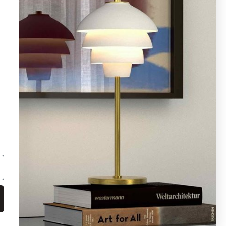
08 - 654 29 00
info@ljusbutik.se
Fler kontaktuppgifter »
Adress:
Kungsholmsgatan 6, 112 27
Stockholm