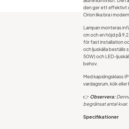
aluminiumfinish. Den ä
den ger ett effektivt 
Orion lika bra i modern
Lampan monteras infäl
cm och en höjd på 9,
för fast installation
och ljuskälla beställ
50W) och LED-ljuskällo
behov.
Med kapslingsklass IP
vardagsrum, kök eller h
👉
Observera:
Denna 
begränsat antal kvar.
Specifikationer