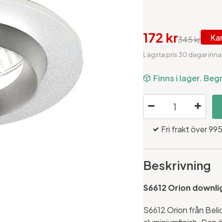
172 kr
Ka
345 kr
Lägsta pris 30 dagar inna
Finns i lager. Beg
Fri frakt över 995
Beskrivning
S6612 Orion downlig
S6612 Orion från Belid