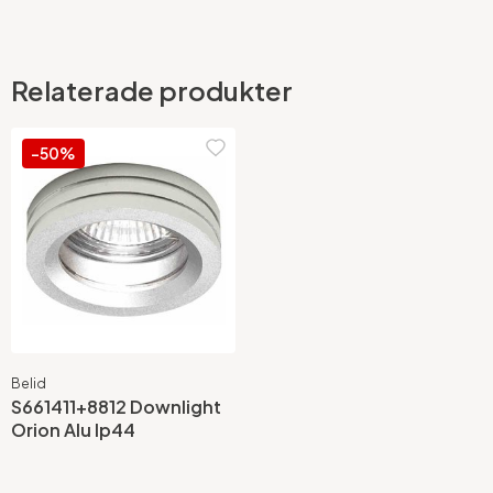
Relaterade produkter
-50%
Belid
S661411+8812 Downlight
Orion Alu Ip44