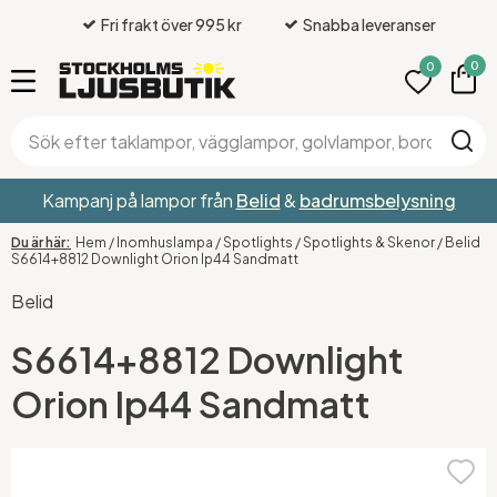
Fri frakt över 995 kr
Snabba leveranser
0
0
Kampanj på lampor från
Belid
&
badrumsbelysning
Hem
/
Inomhuslampa
/
Spotlights
/
Spotlights & Skenor
/
Belid
S6614+8812 Downlight Orion Ip44 Sandmatt
Belid
S6614+8812 Downlight
Orion Ip44 Sandmatt