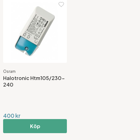
Osram
Halotronic Htm105/230-
240
400 kr
Köp