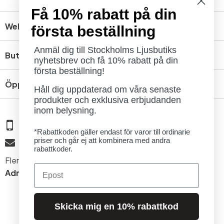
Få 10% rabatt på din
Webbshop
första beställning
Anmäl dig till Stockholms Ljusbutiks
Butik
nyhetsbrev och få 10% rabatt på din
första beställning!
Öppettider
Håll dig uppdaterad om våra senaste
produkter och exklusiva erbjudanden
inom belysning.
08 - 654 29 00
*Rabattkoden gäller endast för varor till ordinarie
priser och går ej att kombinera med andra
info@ljusbutik.se
rabattkoder.
Fler kontaktuppgifter »
Email
Adress:
Kungsholmsgatan 6, 112 27 Stockholm
Skicka mig en 10% rabattkod