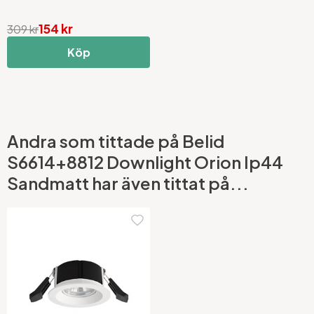
154 kr
309 kr
Köp
Andra som tittade på Belid
S6614+8812 Downlight Orion Ip44
Sandmatt har även tittat på...