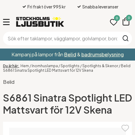
Fri frakt över 995 kr
Snabba leveranser
0
0
Kampanj på lampor från
Belid
&
badrumsbelysning
Hem
/
Inomhuslampa
/
Spotlights
/
Spotlights & Skenor
/
Belid
S6861 Sinatra Spotlight LED Mattsvart för 12V Skena
Belid
S6861 Sinatra Spotlight LED
Mattsvart för 12V Skena