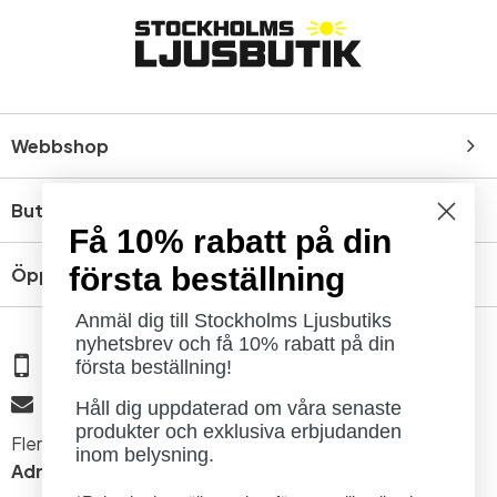
Webbshop
Butik
Få 10% rabatt på din
första beställning
Öppettider
Anmäl dig till Stockholms Ljusbutiks
nyhetsbrev och få 10% rabatt på din
08 - 654 29 00
första beställning!
info@ljusbutik.se
Håll dig uppdaterad om våra senaste
produkter och exklusiva erbjudanden
Fler kontaktuppgifter »
inom belysning.
Adress:
Kungsholmsgatan 6, 112 27 Stockholm