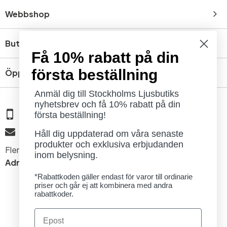
Webbshop
Butik
Få 10% rabatt på din
första beställning
Öppettider
Anmäl dig till Stockholms Ljusbutiks
nyhetsbrev och få 10% rabatt på din
08 - 654 29 00
första beställning!
info@ljusbutik.se
Håll dig uppdaterad om våra senaste
produkter och exklusiva erbjudanden
Fler kontaktuppgifter »
inom belysning.
Adress:
Kungsholmsgatan 6, 112 27 Stockholm
*Rabattkoden gäller endast för varor till ordinarie
priser och går ej att kombinera med andra
rabattkoder.
Email