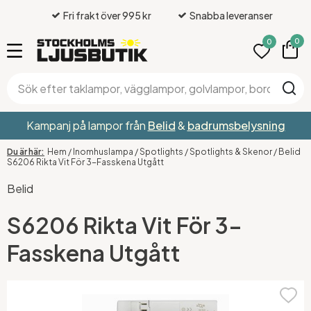
Fri frakt över 995 kr
Snabba leveranser
0
0
Kampanj på lampor från
Belid
&
badrumsbelysning
Hem
/
Inomhuslampa
/
Spotlights
/
Spotlights & Skenor
/
Belid
S6206 Rikta Vit För 3-Fasskena Utgått
Belid
S6206 Rikta Vit För 3-
Fasskena Utgått