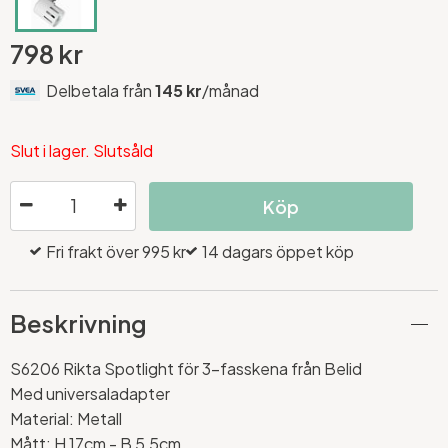
798 kr
Delbetala från
145 kr
/månad
Slut i lager. Slutsåld
Köp
Fri frakt över 995 kr
14 dagars öppet köp
Beskrivning
S6206 Rikta Spotlight för 3-fasskena från Belid
Med universaladapter
Material: Metall
Mått: H 17cm - B 5,5cm