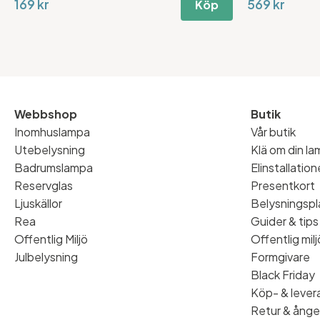
169 kr
569 kr
Köp
Webbshop
Butik
Inomhuslampa
Vår butik
Utebelysning
Klä om din l
Badrumslampa
Elinstallatio
Reservglas
Presentkort
Ljuskällor
Belysningspl
Rea
Guider & tips
Offentlig Miljö
Offentlig milj
Julbelysning
Formgivare
Black Friday
Köp- & levera
Retur & ånge