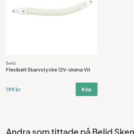
Belid
Flexibelt Skarvstycke 12V-skena Vit
199 kr
Köp
Andra som tittade på Belid Skena