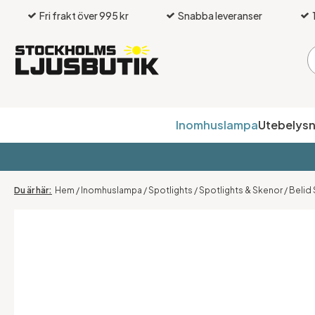
Fri frakt över 995 kr
Snabba leveranser
Inomhuslampa
Utebelysn
Hem
/
Inomhuslampa
/
Spotlights
/
Spotlights & Skenor
/
Belid 