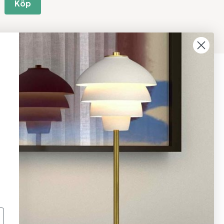
Köp
08 - 654 29 00
info@ljusbutik.se
Fler kontaktuppgifter »
Adress:
Kungsholmsgatan 6, 112 27
Stockholm