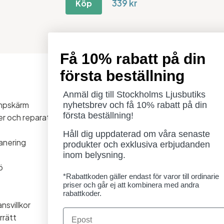
339 kr
Köp
Få 10% rabatt på din
första beställning
Öppettider
Måndag - Torsdag: 11-18
Anmäl dig till Stockholms Ljusbutiks
ampskärm
Fredag - Lördag: 11-16
nyhetsbrev och få 10% rabatt på din
första beställning!
ner och reparationer
Söndag: Stängt
Lördag 1/8 stängt
Håll dig uppdaterad om våra senaste
anering
produkter och exklusiva erbjudanden
inom belysning.
ö
*Rabattkoden gäller endast för varor till ordinarie
priser och går ej att kombinera med andra
rabattkoder.
nsvillkor
Email
rrätt