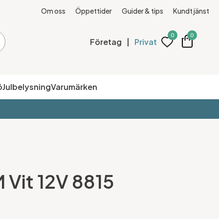
Om oss
Öppettider
Guider & tips
Kundtjänst
0
0
Företag
|
Privat
ö
Julbelysning
Varumärken
 Vit 12V 8815