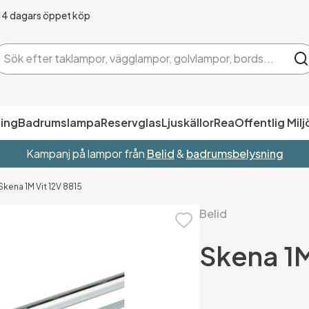
14 dagars öppet köp
ing
Badrumslampa
Reservglas
Ljuskällor
Rea
Offentlig Milj
Kampanj på lampor från
Belid
&
badrumsbelysning
Skena 1M Vit 12V 8815
Belid
Skena 1M