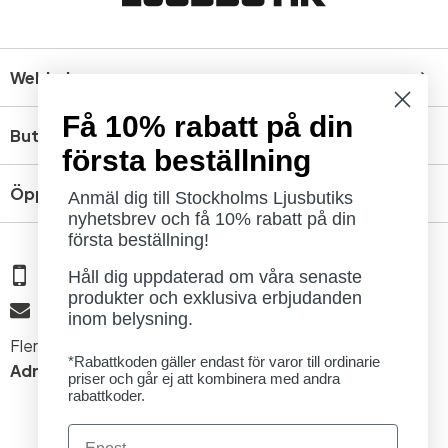
Webbshop
Få 10% rabatt på din
Butik
första beställning
Öppettider
Anmäl dig till Stockholms Ljusbutiks
nyhetsbrev och få 10% rabatt på din
första beställning!
08 - 654 29 00
Håll dig uppdaterad om våra senaste
produkter och exklusiva erbjudanden
info@ljusbutik.se
inom belysning.
Fler kontaktuppgifter »
*Rabattkoden gäller endast för varor till ordinarie
Adress:
Kungsholmsgatan 6, 112 27 Stockholm
priser och går ej att kombinera med andra
rabattkoder.
Email