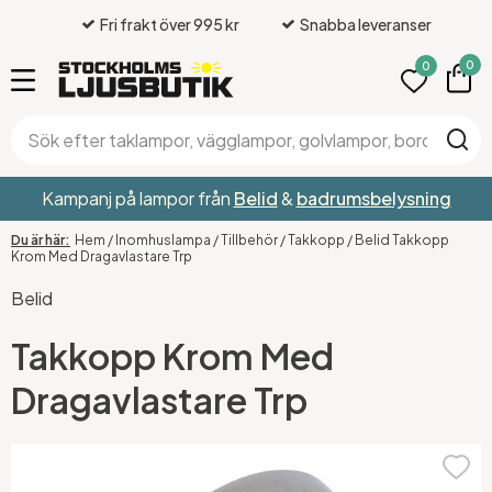
Fri frakt över 995 kr
Snabba leveranser
0
0
Kampanj på lampor från
Belid
&
badrumsbelysning
Hem
/
Inomhuslampa
/
Tillbehör
/
Takkopp
/
Belid Takkopp
Krom Med Dragavlastare Trp
Belid
Takkopp Krom Med
Dragavlastare Trp