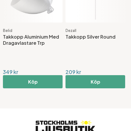
Belid
Dezall
T
Takkopp Aluminium Med
Takkopp Silver Round
S
Dragavlastare Trp
N
S
349 kr
209 kr
8
Köp
Köp