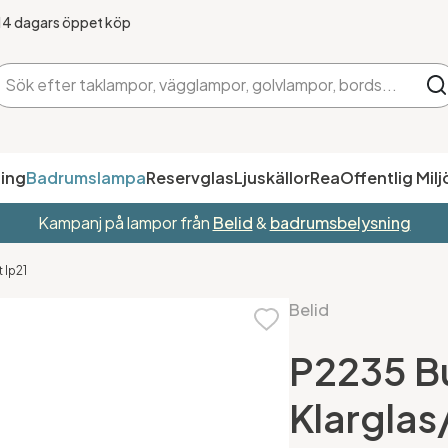
14 dagars öppet köp
ing
Badrumslampa
Reservglas
Ljuskällor
Rea
Offentlig Milj
Kampanj på lampor från
Belid
&
badrumsbelysning
 Ip21
Belid
P2235 Bu
Klarglas