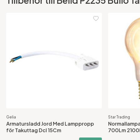
Tillbehör till Belid P2235 Bullo 
Gelia
Star Trading
Armatursladd Jord Med Lamppropp
Normallampa
för Takuttag Dcl 15Cm
700Lm 2100