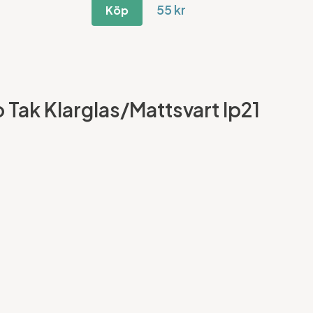
55 kr
Köp
o Tak Klarglas/Mattsvart Ip21