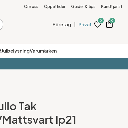
Om oss
Öppettider
Guider & tips
Kundtjänst
0
0
Företag
|
Privat
ö
Julbelysning
Varumärken
llo Tak
/Mattsvart Ip21