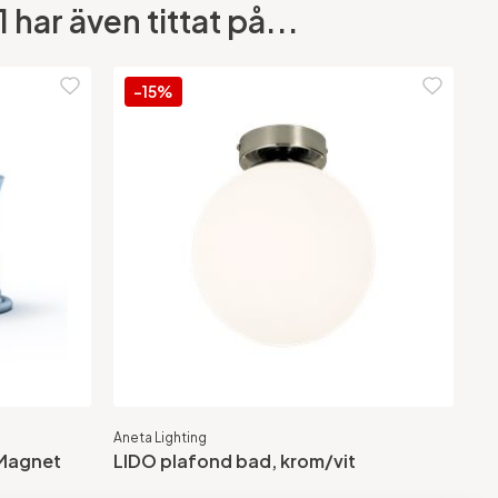
har även tittat på...
-15%
Aneta Lighting
/Magnet
LIDO plafond bad, krom/vit