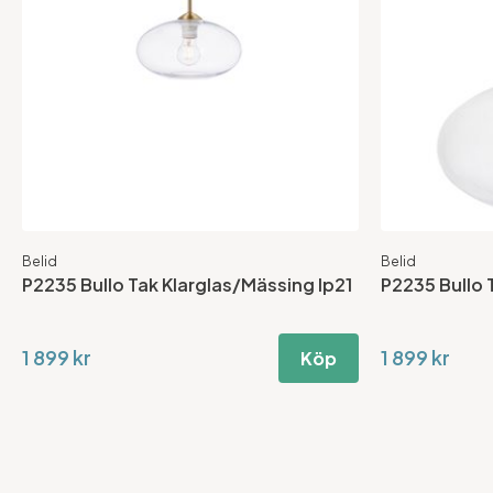
Belid
Belid
P2235 Bullo Tak Klarglas/Mässing Ip21
P2235 Bullo T
1 899 kr
1 899 kr
Köp