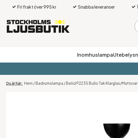
Fri frakt över 995 kr
Snabba leveranser
Inomhuslampa
Utebelysn
Hem
/
Badrumslampa
/
Belid P2235 Bullo Tak Klarglas/Mattsvart