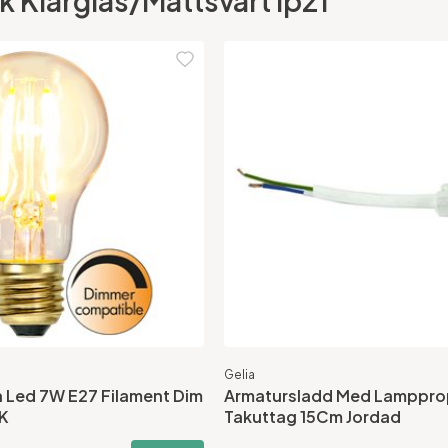
Tak Klarglas/Mattsvart Ip21
Gelia
 Led 7W E27 Filament Dim
Armatursladd Med Lamppro
K
Takuttag 15Cm Jordad