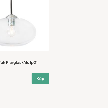
ak Klarglas/Alu Ip21
Köp