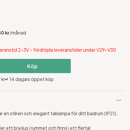
50 kr
/månad
eranstid 2-3V - fördröjda leveranstider under V29-V30
Köp
 kr
14 dagars öppet köp
 en stilren och elegant taklampa för ditt badrum (IP21),
 ett bra ljus i rummet och finns i ett flertal