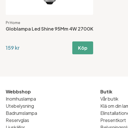
Pr Home
Globlampa Led Shine 95Mm 4W 2700K
159 kr
Köp
Webbshop
Butik
Inomhuslampa
Vår butik
Utebelysning
Klä om din l
Badrumslampa
Elinstallatio
Reservglas
Presentkort
Ljuskällor
Belysningspl