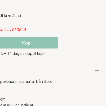
38 kr
/månad
 ersatt av 560644
Köp
 kr
14 dagars öppet köp
pa/badrumsarmatur från Belid
5cm
V 40W E27, ingår ej