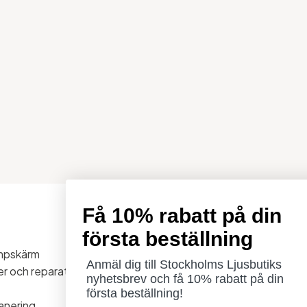
Få 10% rabatt på din
Öppettider
första beställning
Måndag - Torsdag: 11-18
ampskärm
Fredag - Lördag: 11-16
Anmäl dig till Stockholms Ljusbutiks
ner och reparationer
Söndag: Stängt
nyhetsbrev och få 10% rabatt på din
Lördag 1/8 stängt
första beställning!
anering