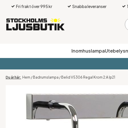
Fri frakt över 995 kr
Snabba leveranser
Inomhuslampa
Utebelysn
Hem
/
Badrumslampa
/
Belid V5306 Regal Krom 2:A Ip21