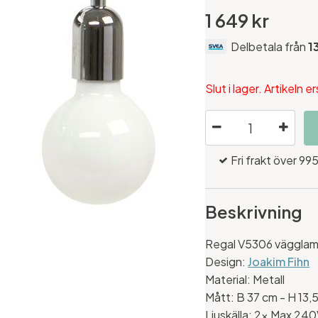
1 649 kr
Delbetala från
1
Slut i lager. Artikeln
Fri frakt över 995
Beskrivning
Regal V5306 vägglam
Design:
Joakim Fihn
Material: Metall
Mått: B
37 cm - H 13,
Ljuskälla: 2x Max 240