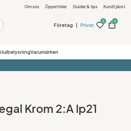
Om oss
Öppettider
Guider & tips
Kundtjänst
0
0
Företag
|
Privat
ö
Julbelysning
Varumärken
gal Krom 2:A Ip21