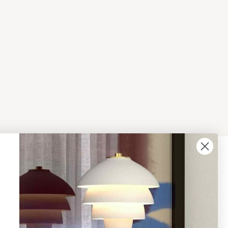
08 - 654 29 00
info@ljusbutik.se
Fler kontaktuppgifter »
Adress:
Kungsholmsgatan 6, 112 27
Stockholm