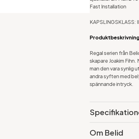
Fast Installation
KAPSLINGSKLASS: I
Produktbeskrivnin
Regal serien från Belid
skapare Joakim Fihn. 
man den vara synlig u
andra syften med bel
spännande intryck.
Specifikation
Om Belid