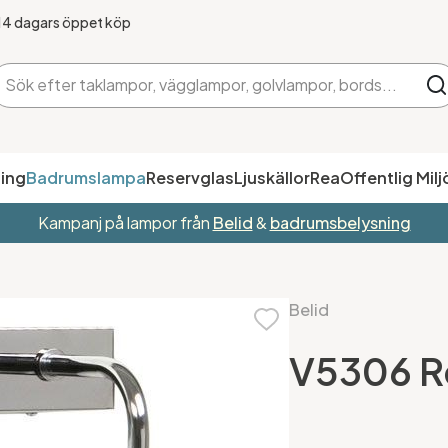
14 dagars öppet köp
ing
Badrumslampa
Reservglas
Ljuskällor
Rea
Offentlig Milj
Kampanj på lampor från
Belid
&
badrumsbelysning
Belid
V5306 Re