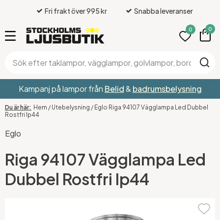
Fri frakt över 995 kr
Snabba leveranser
0
0
Kampanj på lampor från
Belid
&
badrumsbelysning
Hem
/
Utebelysning
/
Eglo Riga 94107 Vägglampa Led Dubbel
Rostfri Ip44
Eglo
Riga 94107 Vägglampa Led
Dubbel Rostfri Ip44