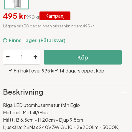
495 kr
Kampanj
990 kr
Lägsta pris 30 dagar innan prissänkningen: 495 kr
Finns i lager. (Fåtal kvar)
Köp
Fri frakt över 995 kr
14 dagars öppet köp
Beskrivning
Riga LED utomhusarmatur från Eglo
Material: Metall/Glas
Mått: B 6,5cm - H 20cm - Djup 9,5cm
Ljuskälla: 2xMax 240V 3W GU10 - 2x200Lm - 3000K,