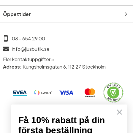
Öppettider
08 - 654 29 00
info@ljusbutik.se
Fler kontaktuppgifter »
Adress:
Kungsholmsgatan 6, 112 27 Stockholm
© 2026 Stockholms Ljusbutik. Alla rättigheter förbehållna.
Få 10% rabatt på din
första beställning