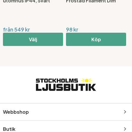
utomhus IP44, Svart
Frostad Filament Dim
V
från 549 kr
98 kr
1
Välj
Köp
Webbshop
Butik