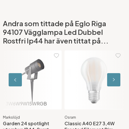
Andra som tittade på Eglo Riga
94107 Vägglampa Led Dubbel
Rostfri Ip44 har även tittat på...
3W
6W
9W
15W
RGB
Markslöjd
Osram
B
Garden 24 spotlight
Classic A40 E27 3,4W
O